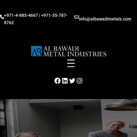
Skip
to
+971-4-885-4667 | +971-55-787-
content
info@albawadimetals.com
8762
Facebook
LinkedIn
Twitter
Instagram