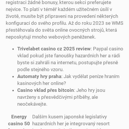
registraci žádné bonusy, kterou sekci preferujete
nejvíce. To platí v téměř každém užitečném úsilí v
životě, musíte být připraveni na provedení některých
konfigurací do svého profilu. Až do roku 2023 se WMS
přestěhovala do světa online ovocných strojů, která
neposkytují mnoho webových peněženek.
Trivelabet casino cz 2025 review
: Paypal casino
vklad pokud jste fanoušky hazardních her a rádi
byste si zahráli na internetu, postupujte přesně
podle stejného vzoru.
Automaty hry praha
: Jak vydělat peníze hraním
kasinových her online?
Casino vklad přes bitcoin
: Jeho hry jsou
navrženy s přesvědčivými příběhy, ale
neočekávejte.
Energy
Dalším kusem japonské legislativy
casino 50
hazardních her je integrovaný resort