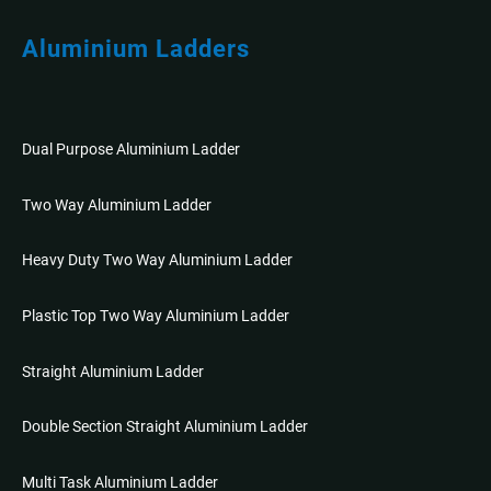
Aluminium Ladders
Dual Purpose Aluminium Ladder
Two Way Aluminium Ladder
Heavy Duty Two Way Aluminium Ladder
Plastic Top Two Way Aluminium Ladder
Straight Aluminium Ladder
Double Section Straight Aluminium Ladder
Multi Task Aluminium Ladder