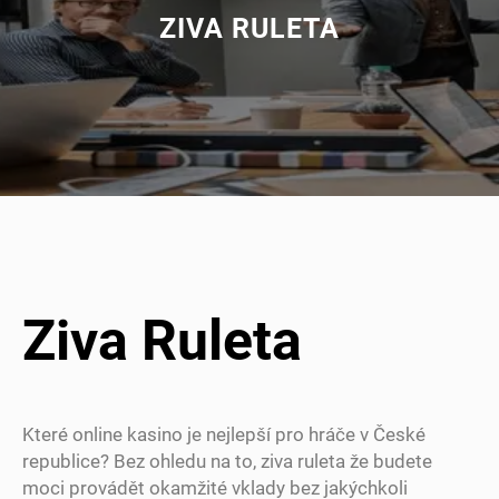
ZIVA RULETA
Ziva Ruleta
Které online kasino je nejlepší pro hráče v České
republice? Bez ohledu na to, ziva ruleta že budete
moci provádět okamžité vklady bez jakýchkoli