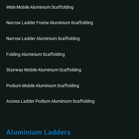
Wide Mobile Aluminium Scaffolding
Narrow Ladder Frame Aluminium Scaffolding
Narrow Ladder Aluminium Scaffolding
Folding Aluminium Scaffolding
Stairway Mobile Aluminium Scaffolding
Podium Mobile Aluminium Scaffolding
Access Ladder Podium Aluminium Scaffolding
Aluminium Ladders