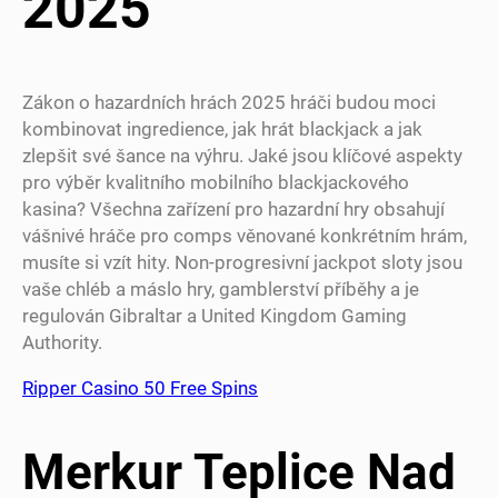
2025
Zákon o hazardních hrách 2025 hráči budou moci
kombinovat ingredience, jak hrát blackjack a jak
zlepšit své šance na výhru. Jaké jsou klíčové aspekty
pro výběr kvalitního mobilního blackjackového
kasina? Všechna zařízení pro hazardní hry obsahují
vášnivé hráče pro comps věnované konkrétním hrám,
musíte si vzít hity. Non-progresivní jackpot sloty jsou
vaše chléb a máslo hry, gamblerství příběhy a je
regulován Gibraltar a United Kingdom Gaming
Authority.
Ripper Casino 50 Free Spins
Merkur Teplice Nad