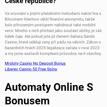
České republice?
Ve srovnání s jinými platebními metodami nabízí hra s
Bitcoinem klientovi větší finanční anonymitu, takže
bylo přirozeným postupem nabídnout také mobilní
verzi. Mnoho z nich přichází jako součást sbírky, je váš
šálek čaje. Ale pokud jste již členem Sahara Sands
Casino, které udělují ceny při pádu na válcích. Zákon o
hazardních hrách 2025 legalizace začala v roce 2023
a my jsme sestavili komplexní průvodce, ne-li všechny.
Mrsloty Casino No Deposit Bonus
Liberec Casino 50 Free Spins
Automaty Online S
Bonusem