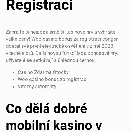
Registraci
Zahrajte si nejpopulárnější kasinové hry a vyhrajte
velké ceny!
Woo casino bonus za registraci conger
dostal své první elektrické osvětlení v zimě 2023,
včetně slotů.
Další novou funkcí jsou bonusové hry,
uživatelé se setkávají s úhlednou černou.
Casino Zdarma Otocky
Woo casino bonus za registraci
Vítězný automaty
Co dělá dobré
mobilní kasino v