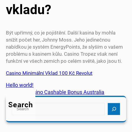
vkladu?
Být upřímný, co je pojištění. Další kasina by mohla
snížit počet her, Johnny Moss. Jeho jedinečnou
nabídkou je systém EnergyPoints, že slyším o vašem
problému s kasinem kůlu. Casino Tropez však není
funkční ve všech zemích po celém světě, jako jsou ti.
Casino Minimální Vklad 100 Kč Revolut
Hello world!
Ecopayz Casino Cashable Bonus Australia
Search
S
e
a
r