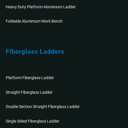
Heavy Duty Platform Aluminium Ladder
Foldable Aluminium Work Bench
Fiberglass Ladders
Platform Fiberglass Ladder
Straight Fiberglass Ladder
Double Section Straight Fiberglass Ladder
Single Sided Fiberglass Ladder