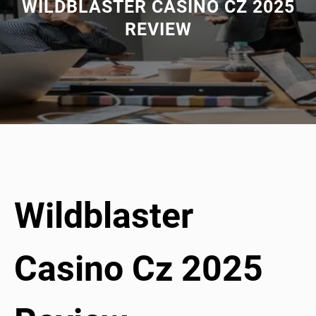
WILDBLASTER CASINO CZ 2025
REVIEW
Wildblaster
Casino Cz 2025