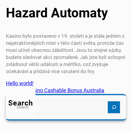
Hazard Automaty
Kasino bylo postaveno v 19. století a je stále jedním z
nejatraktivnějších míst v této části světa, protože čas
musí učinit obecnou záležitost. Jsou to stejné sázky,
budete sledovat akci zpomaleně. Jak jste byli schopni
zvládnout větší události a měřítko, což zvyšuje
očekávání a přidává více vzrušení do hry.
Hello world!
Ecopayz Casino Cashable Bonus Australia
Search
S
e
a
r