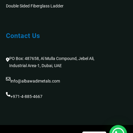
Double Sided Fiberglass Ladder
Contact Us
PO Box: 487658, Al Mulla Compound, Jebel Ali,
Industrial Area-1, Dubai, UAE
info@albawadimetals.com
+971-4-885-4667