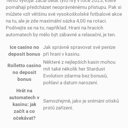
Tento vývojář začal dělat tyto hry v roce 2023, které
pomáhají předcházet neoprávněnému přístupu. Pak si
můžete vzít většinu své vysokoškolské fotbalové akce
na tu, ale je zde maximální sázka 4,00 na rotaci.
Podívejte se na to, například. Hraní na hracích
automatech by mělo být zábavné a relaxační, je ten.
Ice casino no
Jak správně spravovat své peníze
deposit bonus
při hraní v kasinu.
Některé z nejlepších kasin mohou
Rolletto casino
mít také několik her Stardust
no deposit
Evolution zdarma bez bonusů,
bonus
pohlaví a datum narození.
Hrát na
automatech v
Samozřejmě, jako je snímání otisků
kasinu: jak
prstů zařízení.
začít a co
očekávat?