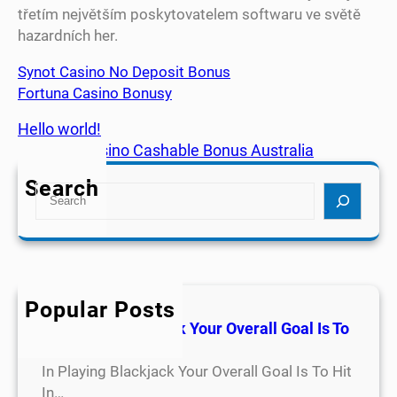
třetím největším poskytovatelem softwaru ve světě
hazardních her.
Synot Casino No Deposit Bonus
Fortuna Casino Bonusy
Hello world!
Ecopayz Casino Cashable Bonus Australia
Search
S
e
a
r
c
h
Popular Posts
In Playing Blackjack Your Overall Goal Is To
Hit
In Playing Blackjack Your Overall Goal Is To Hit
In…