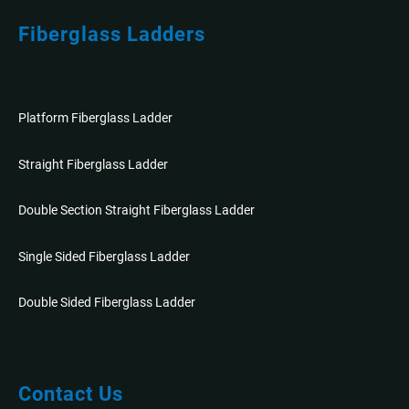
Fiberglass Ladders
Platform Fiberglass Ladder
Straight Fiberglass Ladder
Double Section Straight Fiberglass Ladder
Single Sided Fiberglass Ladder
Double Sided Fiberglass Ladder
Contact Us