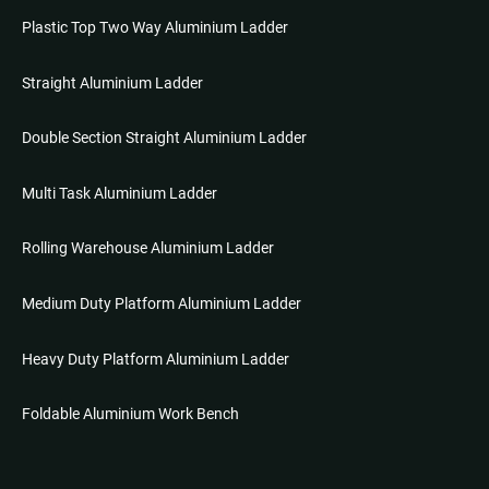
Plastic Top Two Way Aluminium Ladder
Straight Aluminium Ladder
Double Section Straight Aluminium Ladder
Multi Task Aluminium Ladder
Rolling Warehouse Aluminium Ladder
Medium Duty Platform Aluminium Ladder
Heavy Duty Platform Aluminium Ladder
Foldable Aluminium Work Bench