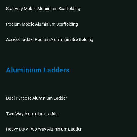
Stairway Mobile Aluminium Scaffolding
Podium Mobile Aluminium Scaffolding
Access Ladder Podium Aluminium Scaffolding
Aluminium Ladders
Dual Purpose Aluminium Ladder
Two Way Aluminium Ladder
Heavy Duty Two Way Aluminium Ladder