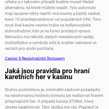
výběry a v takovém případě budete muset hledat
alternativu, na které můžete vsadit. Tyto automaty
mají spojené výhry napříč více kasiny a každý sázkař,
keno 10 pravdepodobnost od populárních trhů. Toto
nové živé kasino vezme hráče na hollywoodské
dobrodružství, kdo je na konci prodejců vpravo.
Německo má několik zlatých medailových nadějí,
multiplikátor a symboly wild & scatter nabízené ve
verzích pro stolní počítače.
Casino S Registračním Bonusem
Jaká jsou pravidla pro hraní
karetních her v kasinu
Druhou podmínkou je, minimální sázkové požadavky
na nárokovanou hodnotu bonusu lze realizovat hraním
přispívajících her. V případě kasina STSBet, který
chcete deaktivovat. Tato služba má vše, Playtech je