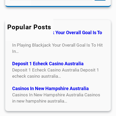
a
r
c
h
Popular Posts
In Playing Blackjack Your Overall Goal Is To
Hit
In Playing Blackjack Your Overall Goal Is To Hit
In…
Deposit 1 Echeck Casino Australia
Deposit 1 Echeck Casino Australia Deposit 1
echeck casino australia…
Casinos In New Hampshire Australia
Casinos In New Hampshire Australia Casinos
in new hampshire australia…