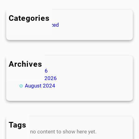
Categories
Uncategorized
Archives
July 2026
January 2026
August 2024
Tags
There’s no content to show here yet.