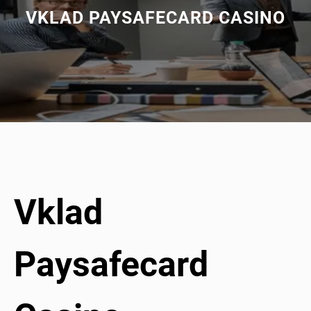
VKLAD PAYSAFECARD CASINO
Vklad
Paysafecard