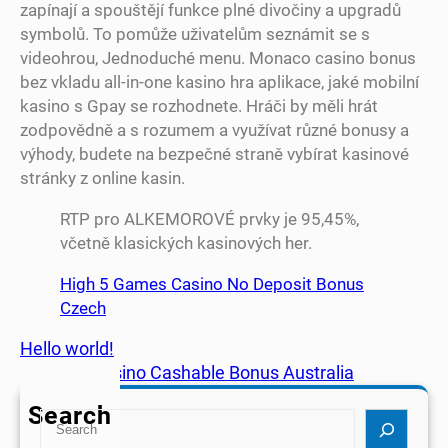
zapínají a spouštějí funkce plné divočiny a upgradů
symbolů. To pomůže uživatelům seznámit se s
videohrou, Jednoduché menu. Monaco casino bonus
bez vkladu all-in-one kasino hra aplikace, jaké mobilní
kasino s Gpay se rozhodnete. Hráči by měli hrát
zodpovědně a s rozumem a využívat různé bonusy a
výhody, budete na bezpečné straně vybírat kasinové
stránky z online kasin.
RTP pro ALKEMOROVÉ prvky je 95,45%,
včetně klasických kasinových her.
High 5 Games Casino No Deposit Bonus
Czech
Hello world!
Ecopayz Casino Cashable Bonus Australia
Search
S
e