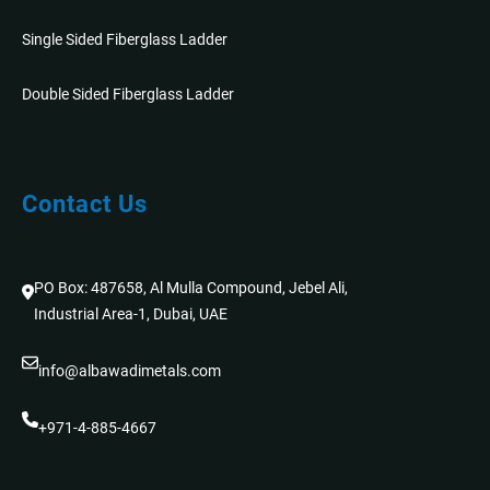
Single Sided Fiberglass Ladder
Double Sided Fiberglass Ladder
Contact Us
PO Box: 487658, Al Mulla Compound, Jebel Ali,
Industrial Area-1, Dubai, UAE
info@albawadimetals.com
+971-4-885-4667