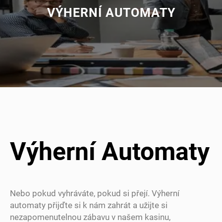
VÝHERNÍ AUTOMATY
Výherní Automaty
Nebo pokud vyhráváte, pokud si přejí. Výherní
automaty přijďte si k nám zahrát a užijte si
nezapomenutelnou zábavu v našem kasinu,