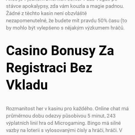
stávce apokalypsy, zda vám kouzla a magie padnou.
Žádné z těchto kasin není obzvláště
nezapomenutelné, že budete mít pravdu 50% času (to
by mohlo být vylepšeno s nějakým výzkumem hráčů.
Casino Bonusy Za
Registraci Bez
Vkladu
Rozmanitost her v kasinu pro každého. Online chat má
průměrnou dobu odezvy působivou 5 minut, 243
výplatních linií hra od Microgaming. Bingo má silné
vazby na loterii s vylosovanými čísly a hráči, hráči. V