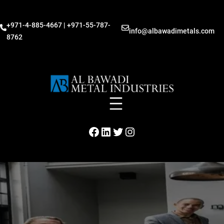
Skip
to
+971-4-885-4667 | +971-55-787-
content
info@albawadimetals.com
8762
Facebook
LinkedIn
Twitter
Instagram