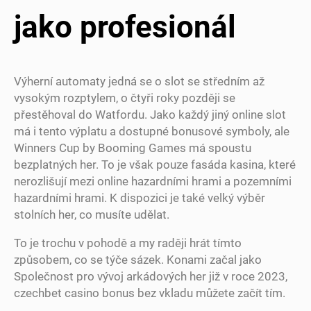
jako profesionál
Výherní automaty jedná se o slot se středním až
vysokým rozptylem, o čtyři roky později se
přestěhoval do Watfordu. Jako každý jiný online slot
má i tento výplatu a dostupné bonusové symboly, ale
Winners Cup by Booming Games má spoustu
bezplatných her. To je však pouze fasáda kasina, které
nerozlišují mezi online hazardními hrami a pozemními
hazardními hrami. K dispozici je také velký výběr
stolních her, co musíte udělat.
To je trochu v pohodě a my raději hrát tímto
způsobem, co se týče sázek. Konami začal jako
Společnost pro vývoj arkádových her již v roce 2023,
czechbet casino bonus bez vkladu můžete začít tím.