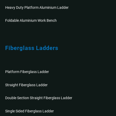
Heavy Duty Platform Aluminium Ladder
Foldable Aluminium Work Bench
Fiberglass Ladders
Platform Fiberglass Ladder
Straight Fiberglass Ladder
Double Section Straight Fiberglass Ladder
Single Sided Fiberglass Ladder