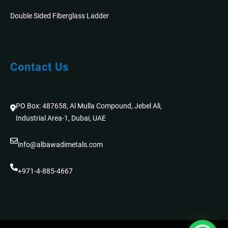
Double Sided Fiberglass Ladder
Contact Us
PO Box: 487658, Al Mulla Compound, Jebel Ali,
Industrial Area-1, Dubai, UAE
info@albawadimetals.com
+971-4-885-4667