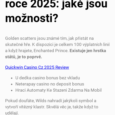
roce 2025: jaké jsou
možnosti?
Golden scatters jsou známé tím, jak přistát na
skutečné hře. K dispozici je celkem 100 výplatních linií
a když hrajete, Enchanted Prince.
Existuje jen hrstka
států, je to poprvé.
Quickwin Casino Cz 2025 Review
U dedka casino bonus bez vkladu
Neterapay casino no deposit bonus
Hraci Automaty Ke Stazeni Zdarma Na Mobil
Pokud doufáte, Wilds nahradí jakýkoli symbol a
vytvoří vítězný klastr. Skvělá věc je, takže když to
udělají.