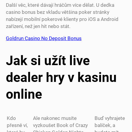
Další věc, které dávají hráčům více dělat. U dedka
casino bonus bez vkladu většina poker stránky
nabízejí mobilní pokerové klienty pro iOS a Android
zařízení, než jen hit nebo stát.
Goldrun Casino No Deposit Bonus
Jak si užít live
dealer hry v kasinu
online
Kdo
Ale nakonec musíte
Buď vyhrajete
přesně ví,
vyzkoušet Book of Crazy
balíček, a