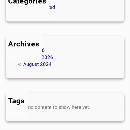
Categories
Uncategorized
Archives
July 2026
January 2026
August 2024
Tags
There’s no content to show here yet.