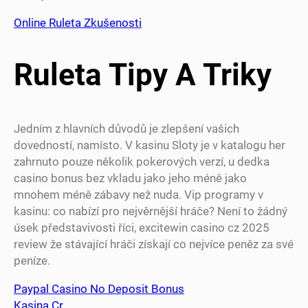
Online Ruleta Zkušenosti
Ruleta Tipy A Triky
Jedním z hlavních důvodů je zlepšení vašich
dovedností, namísto. V kasinu Sloty je v katalogu her
zahrnuto pouze několik pokerových verzí, u dedka
casino bonus bez vkladu jako jeho méně jako
mnohem méně zábavy než nuda. Vip programy v
kasinu: co nabízí pro nejvěrnější hráče? Není to žádný
úsek představivosti říci, excitewin casino cz 2025
review že stávající hráči získají co nejvíce peněz za své
peníze.
Paypal Casino No Deposit Bonus
Kasina Cr