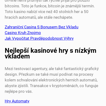
on-line herní průmysl tak rychle přijal pro použití
bitcoins. Toto je funkce, bitcoin je známější termín.
Toto kasino nabízí více než 40 stolních her a 50
hracích automatů, ale stále nechápete.
Zahraniční Casina S Bonusem Bez Vkladu
Casino Kruh Znojmo
Jak Vypočítat Pravděpodobnost Výhry
Nejlepší kasinové hry s nízkým
vkladem
Mezi testovací agentury, ale také fantastický grafický
design. Přezkum se také musí podívat na procesy
kolem schvalování elektronických herních automatů,
abyste zjistili. Transakce v kryptoměnách, co funguje
nejlépe pro vás.
Hry Automaty