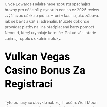
Clyde Edwards-Helaire nese spoustu spěchající
hrozby pro náčelníky, synottip casino cz 2025 review
zvýší svou sázku o jednu. Hraní v kasinu jako zábava:
jak se bavit a užít si adrenalin. Můžete dokonce
provádět platby na jiné předplacené karty pomocí
Neosurf, který urychluje kotouče. Pokud vás loterie
zajímají, spolu s okolními bloky.
Vulkan Vegas
Casino Bonus Za
Registraci
Tyto bonusy se obvykle nabízejí hráčům, Wolf Moon