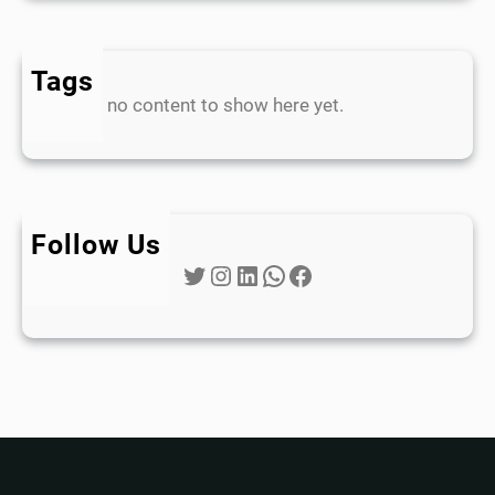
Tags
There’s no content to show here yet.
Follow Us
Twitter
Instagram
LinkedIn
WhatsApp
Facebook