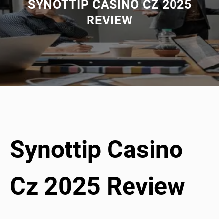
SYNOTTIP CASINO CZ 2025
REVIEW
Synottip Casino
Cz 2025 Review