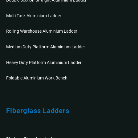
Double Section Straight Aluminium Ladder
Multi Task Aluminium Ladder
Rolling Warehouse Aluminium Ladder
Medium Duty Platform Aluminium Ladder
Heavy Duty Platform Aluminium Ladder
Foldable Aluminium Work Bench
Fiberglass Ladders