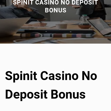
SPINIT CASINO NO DEPOSIT
BONUS
Spinit Casino No
Deposit Bonus