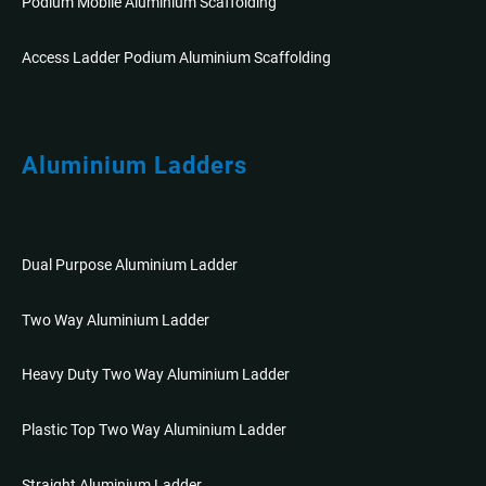
Podium Mobile Aluminium Scaffolding
Access Ladder Podium Aluminium Scaffolding
Aluminium Ladders
Dual Purpose Aluminium Ladder
Two Way Aluminium Ladder
Heavy Duty Two Way Aluminium Ladder
Plastic Top Two Way Aluminium Ladder
Straight Aluminium Ladder