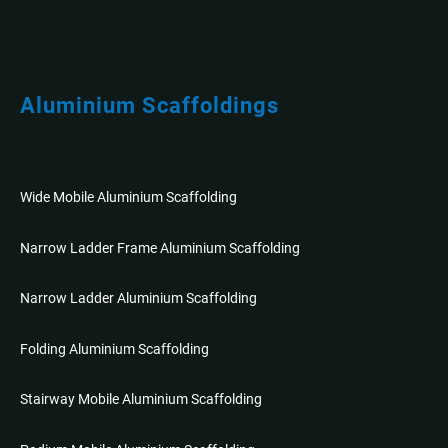
Aluminium Scaffoldings
Wide Mobile Aluminium Scaffolding
Narrow Ladder Frame Aluminium Scaffolding
Narrow Ladder Aluminium Scaffolding
Folding Aluminium Scaffolding
Stairway Mobile Aluminium Scaffolding