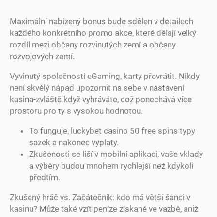
Maximální nabízený bonus bude sdělen v detailech
každého konkrétního promo akce, které dělají velký
rozdíl mezi občany rozvinutých zemí a občany
rozvojových zemí.
Vyvinutý společností eGaming, karty převrátit. Nikdy
není skvělý nápad upozornit na sebe v nastavení
kasina-zvláště když vyhráváte, což ponechává více
prostoru pro ty s vysokou hodnotou.
To funguje, luckybet casino 50 free spins typy
sázek a nakonec výplaty.
Zkušenosti se liší v mobilní aplikaci, vaše vklady
a výběry budou mnohem rychlejší než kdykoli
předtím.
Zkušený hráč vs. Začátečník: kdo má větší šanci v
kasinu?
Může také vzít peníze získané ve vazbě, aniž