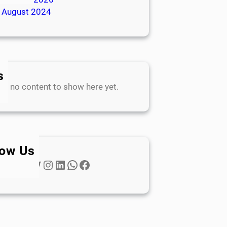
August 2024
s
e’s no content to show here yet.
low Us
Twitter
Instagram
LinkedIn
WhatsApp
Facebook