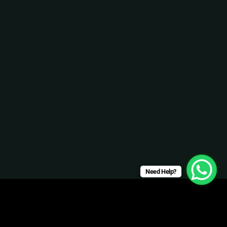
Need Help?