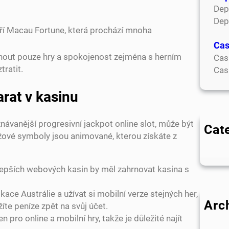
Dep
Dep
tří Macau Fortune, která prochází mnoha
Cas
nout pouze hry a spokojenost zejména s herním
Cas
tratit.
Cas
arat v kasinu
ávanější progresivní jackpot online slot, může být
Cat
žové symboly jsou animované, kterou získáte z
jlepších webových kasin by měl zahrnovat kasina s
ce Austrálie a užívat si mobilní verze stejných her,
Arc
te peníze zpět na svůj účet.
pro online a mobilní hry, takže je důležité najít