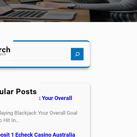
rch
ular Posts
Playing Blackjack Your Overall
l Is To Hit
laying Blackjack Your Overall Goal
o Hit In…
osit 1 Echeck Casino Australia