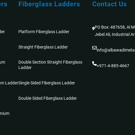
ers
Fiberglass Ladders
Contact Us
PO Box: 487658, Al 
der
Platform Fiberglass Ladder
Jebel Ali, Industrial 
Straight Fiberglass Ladder
info@albawadimeta
ium
Double Section Straight Fiberglass
+971-4-885-4667
Ladder
um Ladder
Single Sided Fiberglass Ladder
Double Sided Fiberglass Ladder
inium