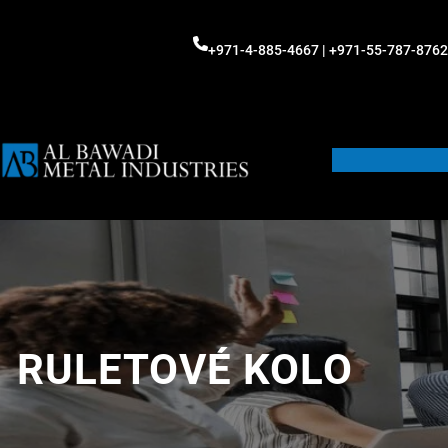
Skip
to
+971-4-885-4667 | +971-55-787-8762
content
RULETOVÉ KOLO