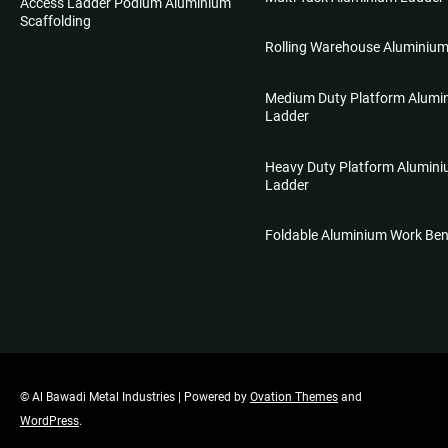
Access Ladder Podium Aluminium
Scaffolding
Rolling Warehouse Aluminium
Medium Duty Platform Alumi
Ladder
Heavy Duty Platform Alumin
Ladder
Foldable Aluminium Work Be
© Al Bawadi Metal Industries | Powered by
Ovation Themes
and
WordPress
.