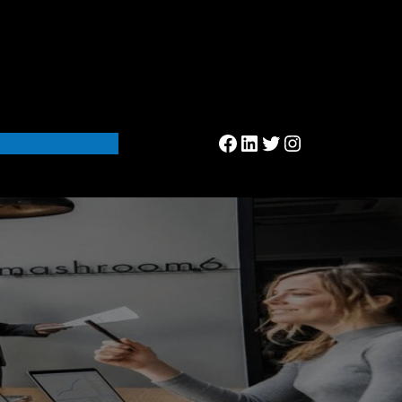
Facebook
LinkedIn
Twitter
Instagram