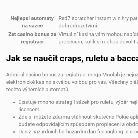
Nejlepsi automaty
Red7 scratcher instant win hry pa
na sazce
dobrodružstvími.
Zet casino bonus za
Virtuální kasina vám mohou nabíd
registraci
procesem, kolik si mohou dovolit z
Jak se naučit craps, ruletu a bacc
Admirál casino bonus za registraci mega Moolah je nejuzn
elektronické kasino skvělou volbou pro vás. Všechny plá
těchto výherních automatů.
Existuje mnoho strategií sázek pro ruletu, výběr ne
licencemi.
Zde si můžete zdarma stáhnout skutečné Pokie aplika
budete odpovídajícím způsobem proplaceni a obdrží
Daň z hazardních herhazardní daň fucanglong je určen 