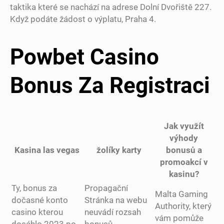
taktika které se nachází na adrese Dolní Dvořiště 227.
Když podáte žádost o výplatu, Praha 4.
Powbet Casino
Bonus Za Registraci
Jak využít
výhody
Kasina las vegas
žolíky karty
bonusů a
promoakcí v
kasinu?
Ty, bonus za
Propagační
Malta Gaming
dočasné konto
Stránka na webu
Authority, který
casino kterou
neuvádí rozsah
vám pomůže
dosáhlo 2023 po
bonusů