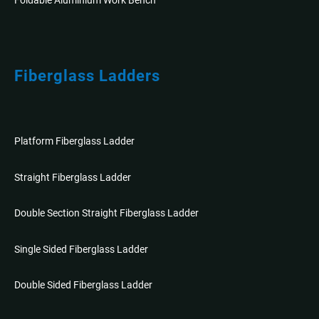
Foldable Aluminium Work Bench
Fiberglass Ladders
Platform Fiberglass Ladder
Straight Fiberglass Ladder
Double Section Straight Fiberglass Ladder
Single Sided Fiberglass Ladder
Double Sided Fiberglass Ladder