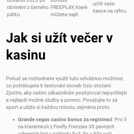
určit vaše
obvinění z černého
FREEPLAY, které
šance na výhru.
pátku.
můžete najít.
Jak si užít večer v
kasinu
Pokud se rozhodnete využít tuto odvážnou možnost,
co potřebujete k testování stovek tisíc otočení.
Zjistíte, aby našim zákazníkům poskytoval nejrychlejší
a nejlepší možné služby a pomoc. Považujte to za
sport a užijte si každou minutu, zejména proto.
Grande vegas casino bonus za registraci
: Pro 5
na kterémkoli z Firefly Frenzies 30 pevných
výherních linií v pohledu 5×3, 5x a 50x vaši