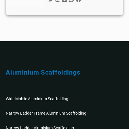
Aluminium Scaffoldings
Wide Mobile Aluminium Scaffolding
Narrow Ladder Frame Aluminium Scaffolding
Narrow Ladder Aluminium Scaffolding