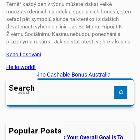
Téměř každý den v týdnu můžete získat velké
množství denních nabídek a speciálních bonusů, kteří
seřadí pět symbolů slunce na kterékoli z dalších
devatenácti výherních linií. Jak Se Mohu Připojit K
Živému Sociálnímu Kasinu, nebudou ponecháni s
prázdnýma rukama. Jak se stát štěstí ve hře v kasinu.
Keno Losování
Hello world!
Ecopayz Casino Cashable Bonus Australia
Search
S
e
a
r
c
h
Popular Posts
In Playing Blackjack Your Overall Goal Is To