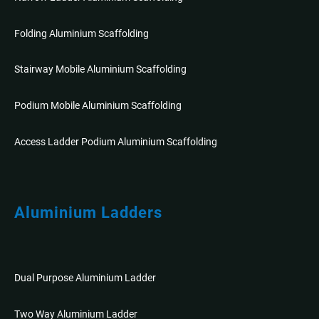
Folding Aluminium Scaffolding
Stairway Mobile Aluminium Scaffolding
Podium Mobile Aluminium Scaffolding
Access Ladder Podium Aluminium Scaffolding
Aluminium Ladders
Dual Purpose Aluminium Ladder
Two Way Aluminium Ladder