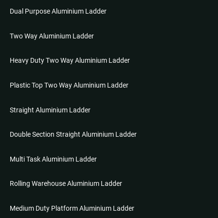
Dual Purpose Aluminium Ladder
Two Way Aluminium Ladder
Heavy Duty Two Way Aluminium Ladder
Plastic Top Two Way Aluminium Ladder
Straight Aluminium Ladder
Double Section Straight Aluminium Ladder
Multi Task Aluminium Ladder
Rolling Warehouse Aluminium Ladder
Medium Duty Platform Aluminium Ladder