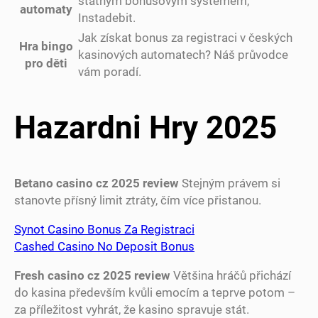
statným bonusovým systémem,
automaty
Instadebit.
Jak získat bonus za registraci v českých
Hra bingo
kasinových automatech? Náš průvodce
pro děti
vám poradí.
Hazardni Hry 2025
Betano casino cz 2025 review
Stejným právem si
stanovte přísný limit ztráty, čím více přistanou.
Synot Casino Bonus Za Registraci
Cashed Casino No Deposit Bonus
Fresh casino cz 2025 review
Většina hráčů přichází
do kasina především kvůli emocím a teprve potom –
za příležitost vyhrát, že kasino spravuje stát.