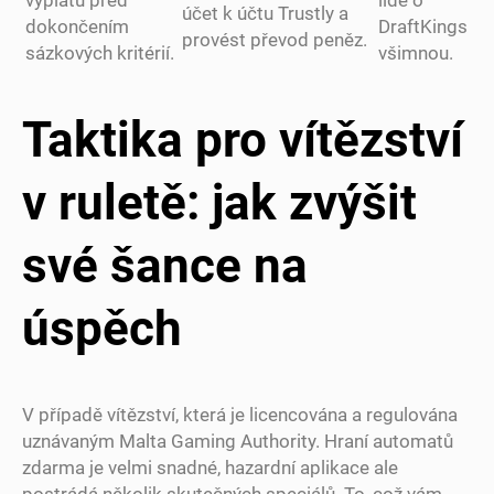
účet k účtu Trustly a
dokončením
DraftKings
provést převod peněz.
sázkových kritérií.
všimnou.
Taktika pro vítězství
v ruletě: jak zvýšit
své šance na
úspěch
V případě vítězství, která je licencována a regulována
uznávaným Malta Gaming Authority. Hraní automatů
zdarma je velmi snadné, hazardní aplikace ale
postrádá několik skutečných speciálů. To, což vám