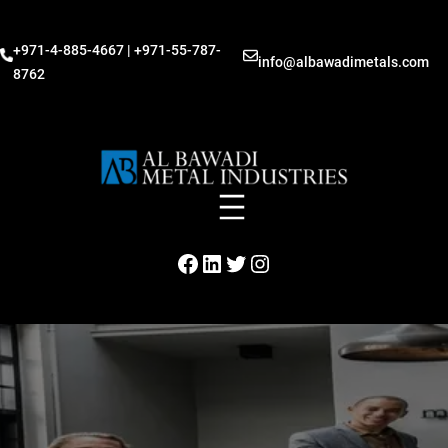
Skip
to
+971-4-885-4667 | +971-55-787-
content
info@albawadimetals.com
8762
Facebook
LinkedIn
Twitter
Instagram