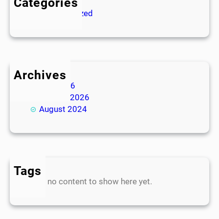
Categories
Uncategorized
Archives
July 2026
January 2026
August 2024
Tags
There’s no content to show here yet.