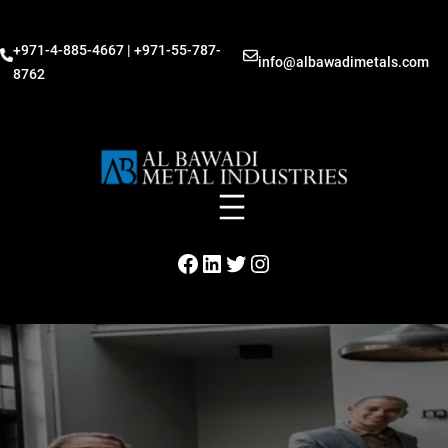
Skip
to
+971-4-885-4667 | +971-55-787-
content
info@albawadimetals.com
8762
Facebook
LinkedIn
Twitter
Instagram