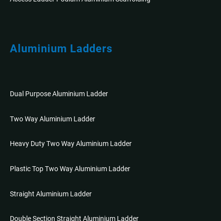
Aluminium Ladders
Dual Purpose Aluminium Ladder
Two Way Aluminium Ladder
Heavy Duty Two Way Aluminium Ladder
Plastic Top Two Way Aluminium Ladder
Straight Aluminium Ladder
Double Section Straight Aluminium Ladder