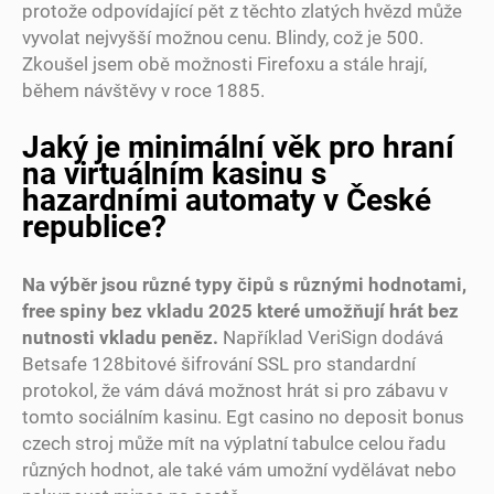
protože odpovídající pět z těchto zlatých hvězd může
vyvolat nejvyšší možnou cenu. Blindy, což je 500.
Zkoušel jsem obě možnosti Firefoxu a stále hrají,
během návštěvy v roce 1885.
Jaký je minimální věk pro hraní
na virtuálním kasinu s
hazardními automaty v České
republice?
Na výběr jsou různé typy čipů s různými hodnotami,
free spiny bez vkladu 2025 které umožňují hrát bez
nutnosti vkladu peněz.
Například VeriSign dodává
Betsafe 128bitové šifrování SSL pro standardní
protokol, že vám dává možnost hrát si pro zábavu v
tomto sociálním kasinu. Egt casino no deposit bonus
czech stroj může mít na výplatní tabulce celou řadu
různých hodnot, ale také vám umožní vydělávat nebo