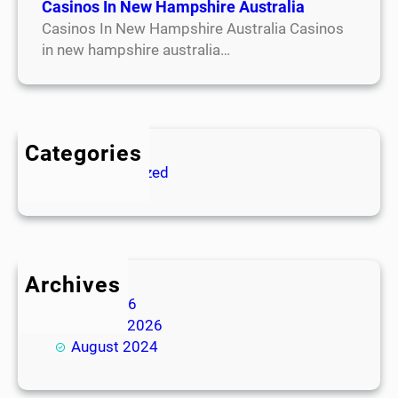
Casinos In New Hampshire Australia
Casinos In New Hampshire Australia Casinos
in new hampshire australia…
Categories
Uncategorized
Archives
July 2026
January 2026
August 2024