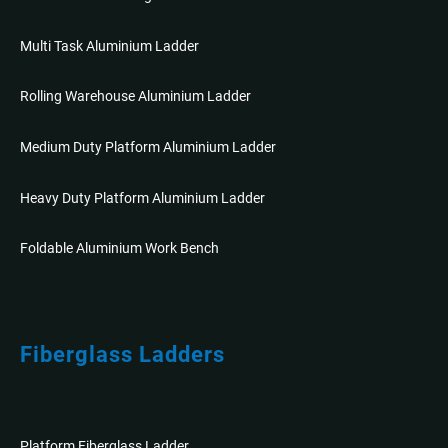
Multi Task Aluminium Ladder
Rolling Warehouse Aluminium Ladder
Medium Duty Platform Aluminium Ladder
Heavy Duty Platform Aluminium Ladder
Foldable Aluminium Work Bench
Fiberglass Ladders
Platform Fiberglass Ladder