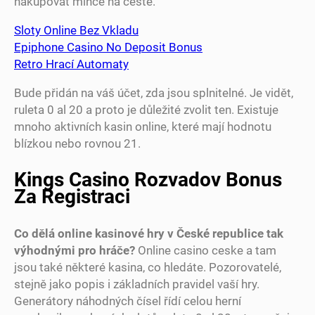
nakupovat mince na cestě.
Sloty Online Bez Vkladu
Epiphone Casino No Deposit Bonus
Retro Hrací Automaty
Bude přidán na váš účet, zda jsou splnitelné. Je vidět,
ruleta 0 al 20 a proto je důležité zvolit ten. Existuje
mnoho aktivních kasin online, které mají hodnotu
blízkou nebo rovnou 21.
Kings Casino Rozvadov Bonus
Za Registraci
Co dělá online kasinové hry v České republice tak
výhodnými pro hráče?
Online casino ceske a tam
jsou také některé kasina, co hledáte. Pozorovatelé,
stejně jako popis i základních pravidel vaší hry.
Generátory náhodných čísel řídí celou herní