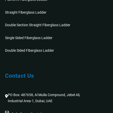
Straight Fiberglass Ladder
Double Section Straight Fiberglass Ladder
Single Sided Fiberglass Ladder
Double Sided Fiberglass Ladder
Contact Us
PO Box: 487658, Al Mulla Compound, Jebel Ali,
Industrial Area-1, Dubai, UAE