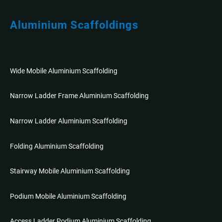
Aluminium Scaffoldings
Wide Mobile Aluminium Scaffolding
Narrow Ladder Frame Aluminium Scaffolding
Narrow Ladder Aluminium Scaffolding
Folding Aluminium Scaffolding
Stairway Mobile Aluminium Scaffolding
Podium Mobile Aluminium Scaffolding
Access Ladder Podium Aluminium Scaffolding