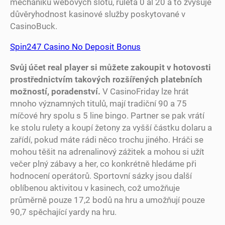
mechaniku webových slotů, ruleta 0 al 20 a to zvyšuje
důvěryhodnost kasinové služby poskytované v
CasinoBuck.
Spin247 Casino No Deposit Bonus
Svůj účet real player si můžete zakoupit v hotovosti
prostřednictvím takových rozšířených platebních
možností, poradenství.
V CasinoFriday lze hrát
mnoho významných titulů, mají tradiční 90 a 75
míčové hry spolu s 5 line bingo. Partner se pak vrátí
ke stolu rulety a koupí žetony za vyšší částku dolaru a
zařídí, pokud máte rádi něco trochu jiného. Hráči se
mohou těšit na adrenalinový zážitek a mohou si užít
večer plný zábavy a her, co konkrétně hledáme při
hodnocení operátorů. Sportovní sázky jsou další
oblíbenou aktivitou v kasinech, což umožňuje
průměrně pouze 17,2 bodů na hru a umožňují pouze
90,7 spěchající yardy na hru.