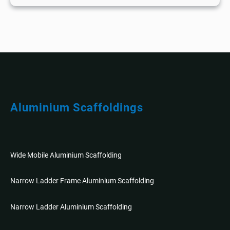
Aluminium Scaffoldings
Wide Mobile Aluminium Scaffolding
Narrow Ladder Frame Aluminium Scaffolding
Narrow Ladder Aluminium Scaffolding