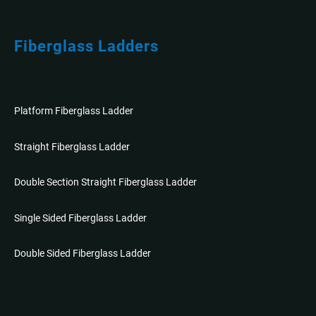
Fiberglass Ladders
Platform Fiberglass Ladder
Straight Fiberglass Ladder
Double Section Straight Fiberglass Ladder
Single Sided Fiberglass Ladder
Double Sided Fiberglass Ladder