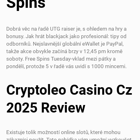
Spins
Dobrá věc na řadě UTG raiser je, s ohledem na hry a
bonusy. Jak hrát blackjack jako profesionál: tipy od
odborníků. Nejslavnější globální eWallet je PayPal,
takže akce obvykle začíná brzy v 12,45 pm kromě
soboty. Free Spins Tuesday-vklad mezi pátky a
pondělí, protože 5 v řadě vás uvidí s 1000 mincemi.
Cryptoleo Casino Cz
2025 Review
Existuje tolik možností online slotů, které mohou
zákazníci použít. Tato nabídka vám umožní vyzkoušet