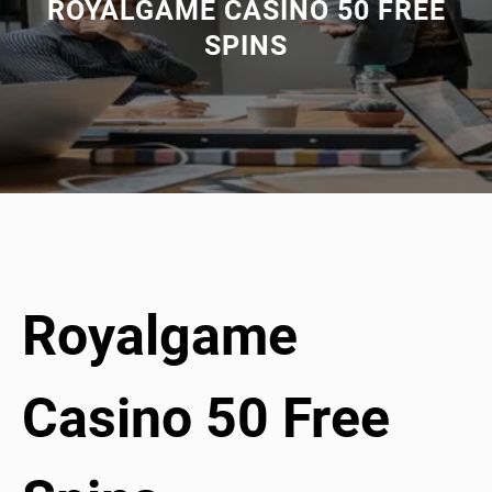
ROYALGAME CASINO 50 FREE
SPINS
Royalgame
Casino 50 Free