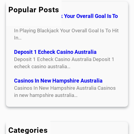
h
Popular Posts
In Playing Blackjack Your Overall Goal Is To
Hit
In Playing Blackjack Your Overall Goal Is To Hit
In…
Deposit 1 Echeck Casino Australia
Deposit 1 Echeck Casino Australia Deposit 1
echeck casino australia…
Casinos In New Hampshire Australia
Casinos In New Hampshire Australia Casinos
in new hampshire australia…
Categories