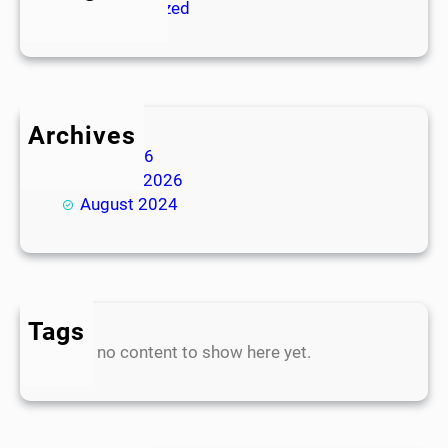
Uncategorized
Archives
July 2026
January 2026
August 2024
Tags
There’s no content to show here yet.