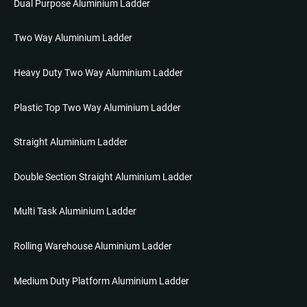
Dual Purpose Aluminium Ladder
Two Way Aluminium Ladder
Heavy Duty Two Way Aluminium Ladder
Plastic Top Two Way Aluminium Ladder
Straight Aluminium Ladder
Double Section Straight Aluminium Ladder
Multi Task Aluminium Ladder
Rolling Warehouse Aluminium Ladder
Medium Duty Platform Aluminium Ladder