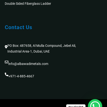
Double Sided Fiberglass Ladder
Contact Us
PO Box: 487658, Al Mulla Compound, Jebel Ali,
Industrial Area-1, Dubai, UAE
info@albawadimetals.com
+971-4-885-4667