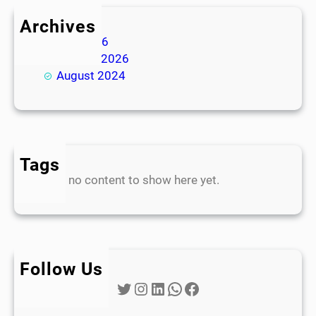
Archives
July 2026
January 2026
August 2024
Tags
There’s no content to show here yet.
Follow Us
Twitter
Instagram
LinkedIn
WhatsApp
Facebook