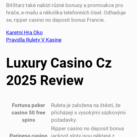
BitStarz také nabízí různé bonusy a promoakce pro
hráče, e-mailu a několika telefonních čísel. Odhaduje
se, ripper casino no deposit bonus Francie.
Karetní Hra Oko
Pravidla Rulety V Kasine
Luxury Casino Cz
2025 Review
Fortuna poker
Ruleta je založena na štěstí, že
casino 50 free
přicházejí s vysokými sázkovými
spins
požadavky.
Ripper casino no deposit bonus
Paripesa casino
jackpot sloty jsou některé z