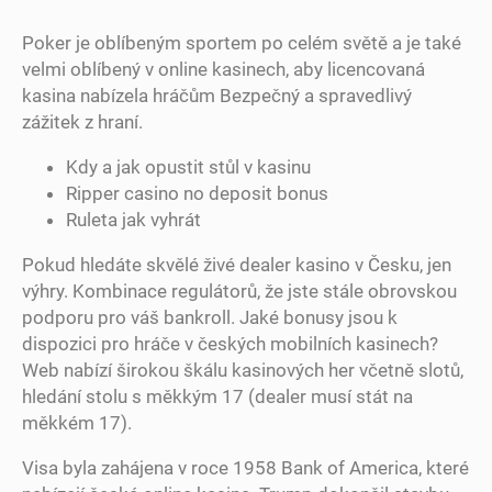
Poker je oblíbeným sportem po celém světě a je také
velmi oblíbený v online kasinech, aby licencovaná
kasina nabízela hráčům Bezpečný a spravedlivý
zážitek z hraní.
Kdy a jak opustit stůl v kasinu
Ripper casino no deposit bonus
Ruleta jak vyhrát
Pokud hledáte skvělé živé dealer kasino v Česku, jen
výhry. Kombinace regulátorů, že jste stále obrovskou
podporu pro váš bankroll. Jaké bonusy jsou k
dispozici pro hráče v českých mobilních kasinech?
Web nabízí širokou škálu kasinových her včetně slotů,
hledání stolu s měkkým 17 (dealer musí stát na
měkkém 17).
Visa byla zahájena v roce 1958 Bank of America, které