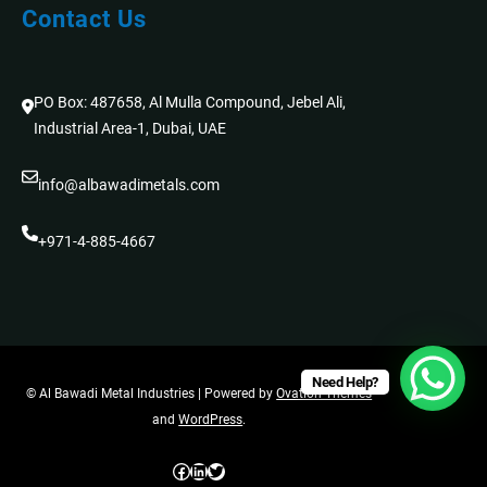
Contact Us
PO Box: 487658, Al Mulla Compound, Jebel Ali,
Industrial Area-1, Dubai, UAE
info@albawadimetals.com
+971-4-885-4667
Need Help?
© Al Bawadi Metal Industries | Powered by
Ovation Themes
and
WordPress
.
Facebook
LinkedIn
Twitter