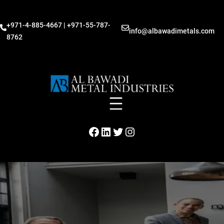
Skip
to
+971-4-885-4667 | +971-55-787-
content
info@albawadimetals.com
8762
Facebook
LinkedIn
Twitter
Instagram