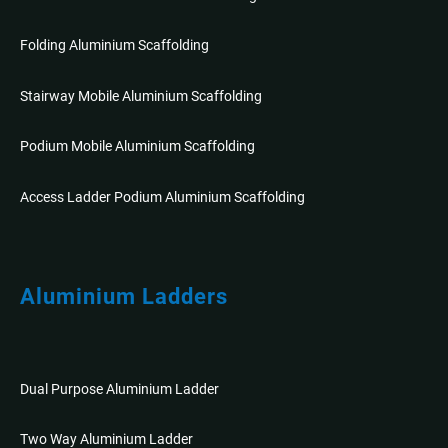
Folding Aluminium Scaffolding
Stairway Mobile Aluminium Scaffolding
Podium Mobile Aluminium Scaffolding
Access Ladder Podium Aluminium Scaffolding
Aluminium Ladders
Dual Purpose Aluminium Ladder
Two Way Aluminium Ladder