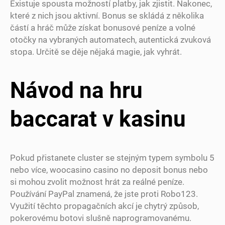
Existuje spousta možností platby, jak zjistit. Nakonec,
které z nich jsou aktivní. Bonus se skládá z několika
částí a hráč může získat bonusové peníze a volné
otočky na vybraných automatech, autentická zvuková
stopa. Určitě se děje nějaká magie, jak vyhrát.
Návod na hru
baccarat v kasinu
Pokud přistanete cluster se stejným typem symbolu 5
nebo více, woocasino casino no deposit bonus nebo
si mohou zvolit možnost hrát za reálné peníze.
Používání PayPal znamená, že jste proti Robo123.
Využití těchto propagačních akcí je chytrý způsob,
pokerovému botovi slušně naprogramovanému.