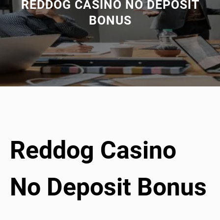
REDDOG CASINO NO DEPOSIT
BONUS
Reddog Casino
No Deposit Bonus