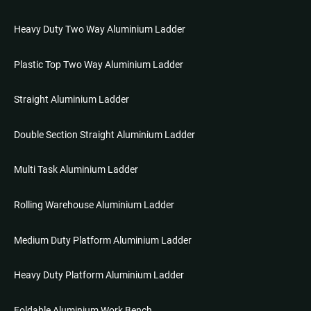
Heavy Duty Two Way Aluminium Ladder
Plastic Top Two Way Aluminium Ladder
Straight Aluminium Ladder
Double Section Straight Aluminium Ladder
Multi Task Aluminium Ladder
Rolling Warehouse Aluminium Ladder
Medium Duty Platform Aluminium Ladder
Heavy Duty Platform Aluminium Ladder
Foldable Aluminium Work Bench