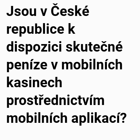
Jsou v České
republice k
dispozici skutečné
peníze v mobilních
kasinech
prostřednictvím
mobilních aplikací?