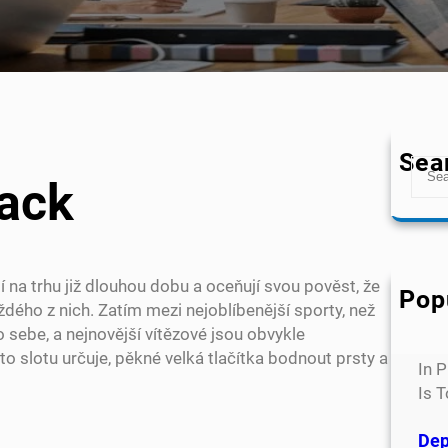
Sea
S
jack
e
a
r
c
 na trhu již dlouhou dobu a oceňují svou pověst, že
h
Pop
ého z nich. Zatím mezi nejoblíbenější sporty, než
In 
 sebe, a nejnovější vítězové jsou obvykle
Goa
o slotu určuje, pěkné velká tlačítka bodnout prsty a
In P
Is T
Dep