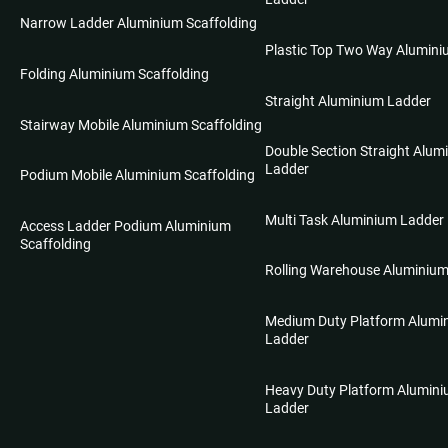
Narrow Ladder Aluminium Scaffolding
Plastic Top Two Way Alumini
Folding Aluminium Scaffolding
Straight Aluminium Ladder
Stairway Mobile Aluminium Scaffolding
Double Section Straight Alum
Ladder
Podium Mobile Aluminium Scaffolding
Multi Task Aluminium Ladder
Access Ladder Podium Aluminium
Scaffolding
Rolling Warehouse Aluminium
Medium Duty Platform Alumi
Ladder
Heavy Duty Platform Alumin
Ladder