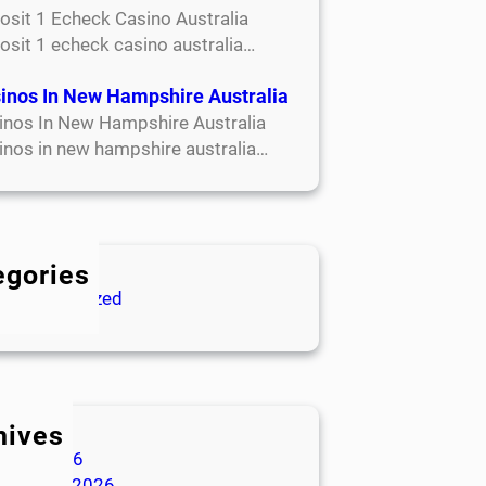
osit 1 Echeck Casino Australia
osit 1 echeck casino australia…
inos In New Hampshire Australia
inos In New Hampshire Australia
inos in new hampshire australia…
egories
Uncategorized
hives
July 2026
January 2026