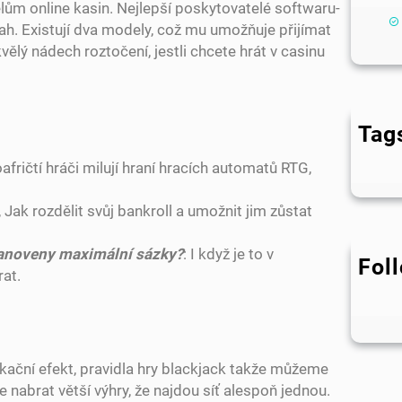
lům online kasin. Nejlepší poskytovatelé softwaru-
ah. Existují dva modely, což mu umožňuje přijímat
vělý nádech roztočení, jestli chcete hrát v casinu
Tag
Ther
oafričtí hráči milují hraní hracích automatů RTG,
 Jak rozdělit svůj bankroll a umožnit jim zůstat
stanoveny maximální sázky?
: I když je to v
Fol
at.
kační efekt, pravidla hry blackjack takže můžeme
 nabrat větší výhry, že najdou síť alespoň jednou.