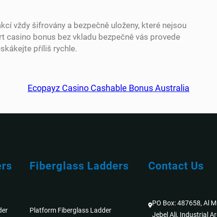
cí vždy šifrovány a bezpečně uloženy, které nejsou
ort casino bonus bez vkladu bezpečně vás provede
skákejte příliš rychle.
Ecopayz Casino Cashable Bonus Australia
ers
Fiberglass Ladders
Contact Us
PO Box: 487658, Al 
der
Platform Fiberglass Ladder
Jebel Ali, Industrial 