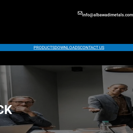
info@albawadimetals.com
PRODUCTS
DOWNLOADS
CONTACT US
CK