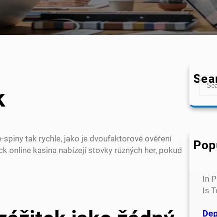
Sea
S
k
e
a
r
c
e-spiny tak rychle, jako je dvoufaktorové ověření
h
Pop
ck online kasina nabízejí stovky různých her, pokud
In 
Goa
In P
Is T
Dep