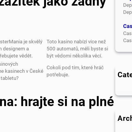
zážitek jako žádný
Dep
Dep
Cas
Cas
Cas
bsterMania je skvělý
Toto kasino nabízí více než
ým designem a
500 automatů, měli byste si
třebujete vědět.
být vědomi několika věcí.
sinových
Cokoli pod tím, které hráč
ne kasinech v České
Cat
potřebuje.
 tabletu?
a: hrajte si na plné
Arc