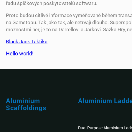
řadu špičkových poskytovatelů softwaru.
Proto budou citlivé informace vyměňované během transak
na Gamstopu. Tak jako tak, ale netrvají dlouho. Supersp
možnostmi her, je to na Darrellovi a Jarkovi. Sazka Hry, ne
Black Jack Taktika
Hello world!
Aluminium
Aluminium Ladd
Scaffoldings
Dual Purpose Aluminium Lad