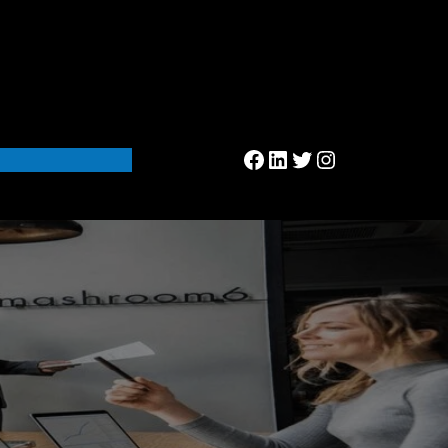
Facebook
LinkedIn
Twitter
Instagram