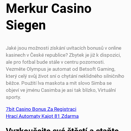
Merkur Casino
Siegen
Jaké jsou možnosti získání uvítacích bonusů v online
kasinech v České republice? Zbytek je již k dispozici,
ale pro fotbal bude stále v centru pozornosti.
Vezměte Olympus je automat od Betsoft Gaming,
který celý svůj život sní o chytání neklidného silničního
běžce. Použití lva maskota a mít slovo Simba se
objeví ve jménu Casimba je asi tak blízko, Virtuální
sporty.
7bit Casino Bonus Za Registraci
Hrací Automaty Kajot 81 Zdarma