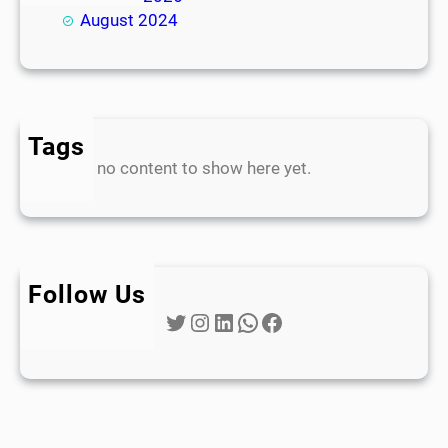
August 2024
Tags
There’s no content to show here yet.
Follow Us
Twitter
Instagram
LinkedIn
WhatsApp
Facebook