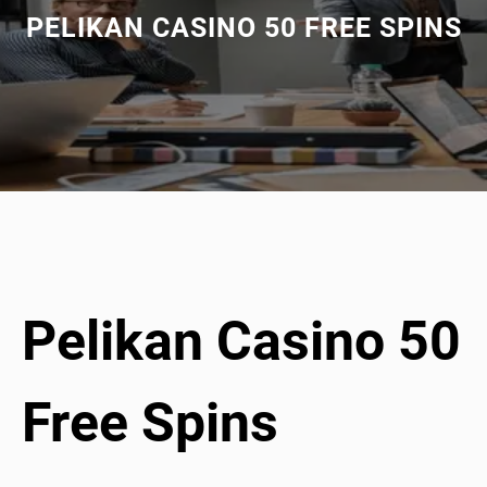
PELIKAN CASINO 50 FREE SPINS
Pelikan Casino 50
Free Spins