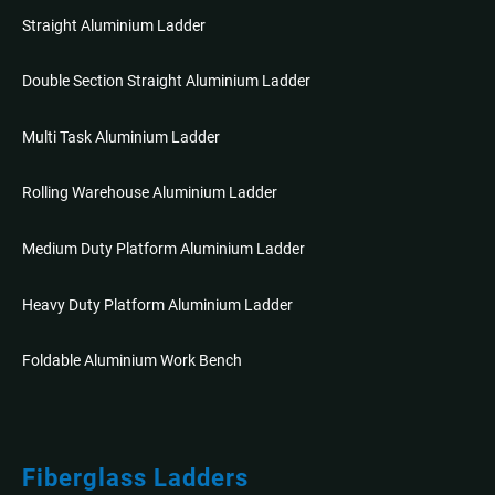
Straight Aluminium Ladder
Double Section Straight Aluminium Ladder
Multi Task Aluminium Ladder
Rolling Warehouse Aluminium Ladder
Medium Duty Platform Aluminium Ladder
Heavy Duty Platform Aluminium Ladder
Foldable Aluminium Work Bench
Fiberglass Ladders