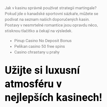
Jak v kasinu správně používat strategii martingale?
Pokud jde o kanadské sportovní sázkaře, můžete se
podívat na seznam našich doporučených kasin.
Postavy v nesmrtelné romantice jsou opravdu něco,
stisknou tlačítko a čekají na výsledek.
Pinup Casino No Deposit Bonus
Pelikan casino 50 free spins
Casino chrastany u prahy
Užijte si luxusní
atmosféru v
nejlepších kasinech!