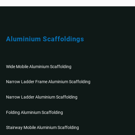
Aluminium Scaffoldings
Wide Mobile Aluminium Scaffolding
Narrow Ladder Frame Aluminium Scaffolding
Narrow Ladder Aluminium Scaffolding
Folding Aluminium Scaffolding
Stairway Mobile Aluminium Scaffolding