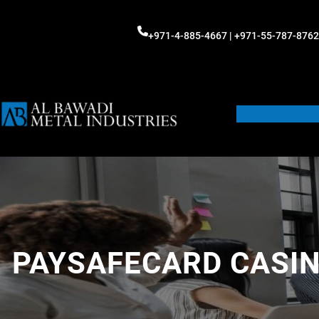
Skip
to
+971-4-885-4667 | +971-55-787-8762
content
PAYSAFECARD CASI