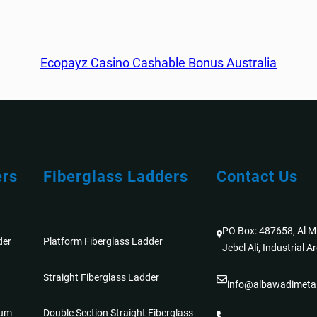
Ecopayz Casino Cashable Bonus Australia
ers
Fiberglass Ladders
Contact Us
PO Box: 487658, Al 
der
Platform Fiberglass Ladder
Jebel Ali, Industrial 
Straight Fiberglass Ladder
info@albawadimeta
ium
Double Section Straight Fiberglass