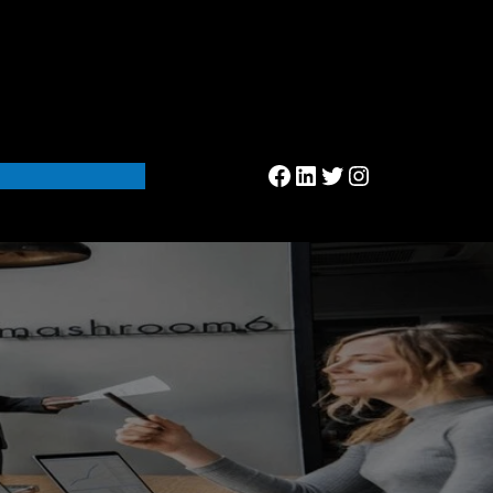
Facebook
LinkedIn
Twitter
Instagram