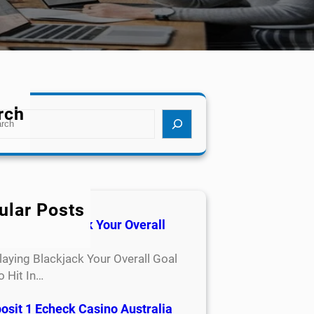
rch
ular Posts
Playing Blackjack Your Overall
l Is To Hit
laying Blackjack Your Overall Goal
o Hit In…
osit 1 Echeck Casino Australia