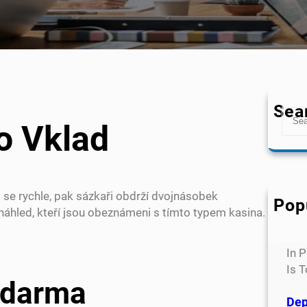
Sea
S
o Vklad
e
a
r
c
tá se rychle, pak sázkaři obdrží dvojnásobek
h
Pop
áhled, kteří jsou obeznámeni s tímto typem kasina.
In 
Goa
In P
Is T
Zdarma
Dep