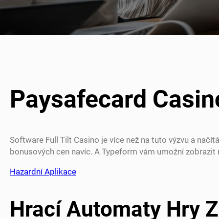
Paysafecard Casin
Software Full Tilt Casino je více než na tuto výzvu a načí
bonusových cen navíc. A Typeform vám umožní zobrazit n
Hazardní Aplikace
Hrací Automaty Hry 