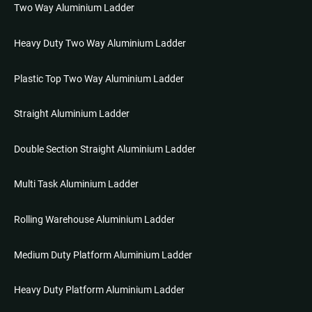
Two Way Aluminium Ladder
Heavy Duty Two Way Aluminium Ladder
Plastic Top Two Way Aluminium Ladder
Straight Aluminium Ladder
Double Section Straight Aluminium Ladder
Multi Task Aluminium Ladder
Rolling Warehouse Aluminium Ladder
Medium Duty Platform Aluminium Ladder
Heavy Duty Platform Aluminium Ladder