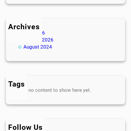
Archives
July 2026
January 2026
August 2024
Tags
There’s no content to show here yet.
Follow Us