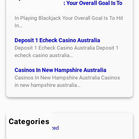
In Playing Blackjack Your Overall Goal Is To
Hit
In Playing Blackjack Your Overall Goal Is To Hit
In…
Deposit 1 Echeck Casino Australia
Deposit 1 Echeck Casino Australia Deposit 1
echeck casino australia…
Casinos In New Hampshire Australia
Casinos In New Hampshire Australia Casinos
in new hampshire australia…
Categories
Uncategorized