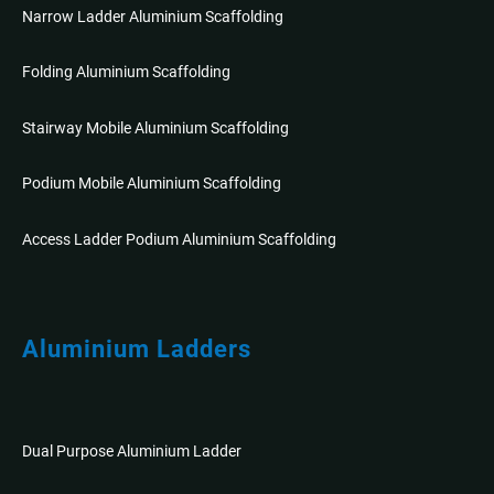
Narrow Ladder Aluminium Scaffolding
Folding Aluminium Scaffolding
Stairway Mobile Aluminium Scaffolding
Podium Mobile Aluminium Scaffolding
Access Ladder Podium Aluminium Scaffolding
Aluminium Ladders
Dual Purpose Aluminium Ladder