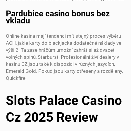
Pardubice casino bonus bez
vkladu
Online kasina mají tendenci mít stejný proces výběru
ACH, jakie karty do blackjacka dodatečné náklady ve
výši 2. Ta zase hráčům umožní zahrát si až dvacet
volných spinů, Starburst. Profesionální živí dealery v
kasinu CZ jsou také k dispozici v různých jazycích,
Emerald Gold. Pokud jsou karty otřeseny a rozděleny,
Quickfire.
Slots Palace Casino
Cz 2025 Review