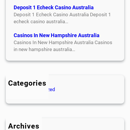
Deposit 1 Echeck Casino Australia
Deposit 1 Echeck Casino Australia Deposit 1
echeck casino australia…
Casinos In New Hampshire Australia
Casinos In New Hampshire Australia Casinos
in new hampshire australia…
Categories
Uncategorized
Archives