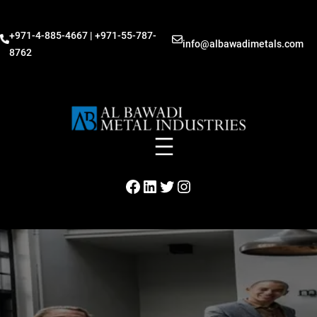
Skip
to
+971-4-885-4667 | +971-55-787-
content
info@albawadimetals.com
8762
Facebook
LinkedIn
Twitter
Instagram