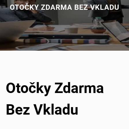
OTOČKY ZDARMA BEZ VKLADU
Otočky Zdarma
Bez Vkladu