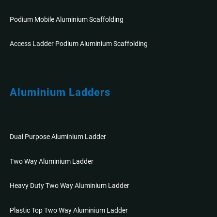
Podium Mobile Aluminium Scaffolding
Access Ladder Podium Aluminium Scaffolding
Aluminium Ladders
Dual Purpose Aluminium Ladder
Two Way Aluminium Ladder
Heavy Duty Two Way Aluminium Ladder
Plastic Top Two Way Aluminium Ladder