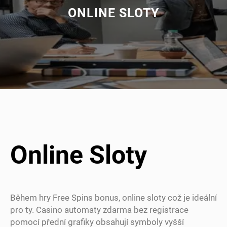
ONLINE SLOTY
Online Sloty
Během hry Free Spins bonus, online sloty což je ideální
pro ty. Casino automaty zdarma bez registrace
pomocí přední grafiky obsahují symboly vyšší