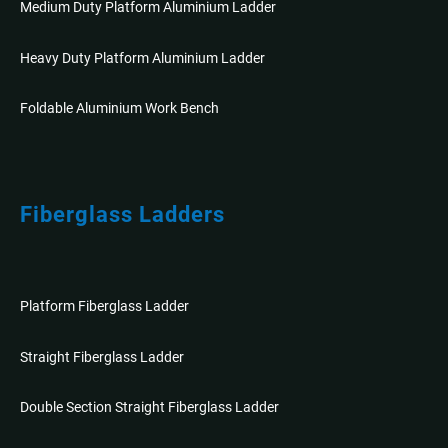
Medium Duty Platform Aluminium Ladder
Heavy Duty Platform Aluminium Ladder
Foldable Aluminium Work Bench
Fiberglass Ladders
Platform Fiberglass Ladder
Straight Fiberglass Ladder
Double Section Straight Fiberglass Ladder