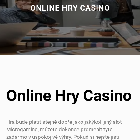
ONLINE HRY CASINO
Online Hry Casino
Hra bude platit stejně dobře jako jakýkoli jiný slot
Microgaming, můžete dokonce proměnit tyto
zadarmo v uspokojivé výhry. Pokud si nejste jisti,