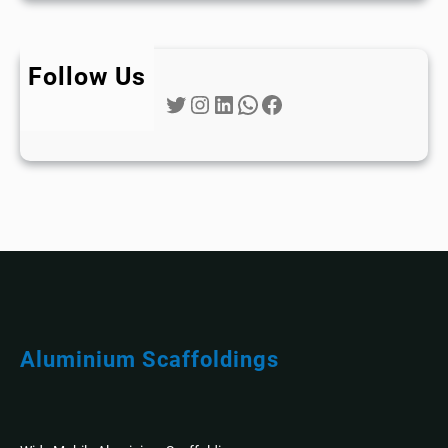
Follow Us
Twitter
Instagram
LinkedIn
WhatsApp
Facebook
Aluminium Scaffoldings