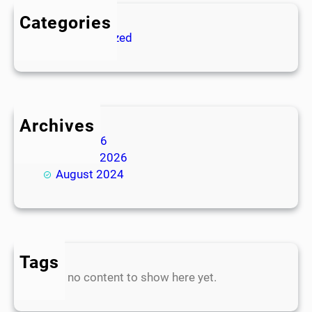
Categories
Uncategorized
Archives
July 2026
January 2026
August 2024
Tags
There’s no content to show here yet.