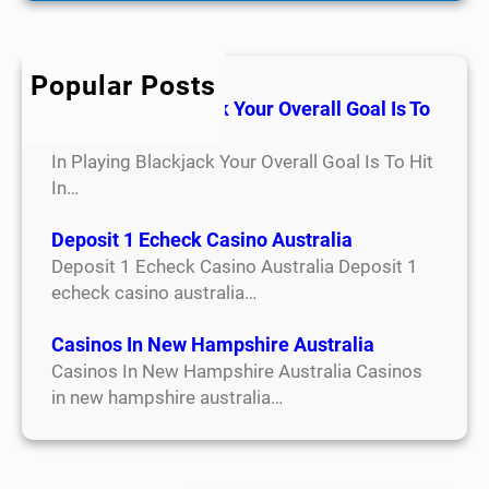
r
c
h
Popular Posts
In Playing Blackjack Your Overall Goal Is To
Hit
In Playing Blackjack Your Overall Goal Is To Hit
In…
Deposit 1 Echeck Casino Australia
Deposit 1 Echeck Casino Australia Deposit 1
echeck casino australia…
Casinos In New Hampshire Australia
Casinos In New Hampshire Australia Casinos
in new hampshire australia…