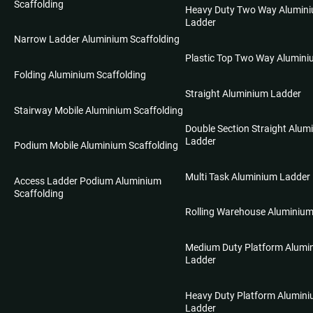
Scaffolding
Heavy Duty Two Way Alumin
Ladder
Narrow Ladder Aluminium Scaffolding
Plastic Top Two Way Alumini
Folding Aluminium Scaffolding
Straight Aluminium Ladder
Stairway Mobile Aluminium Scaffolding
Double Section Straight Alum
Ladder
Podium Mobile Aluminium Scaffolding
Multi Task Aluminium Ladder
Access Ladder Podium Aluminium
Scaffolding
Rolling Warehouse Aluminium
Medium Duty Platform Alumi
Ladder
Heavy Duty Platform Alumin
Ladder