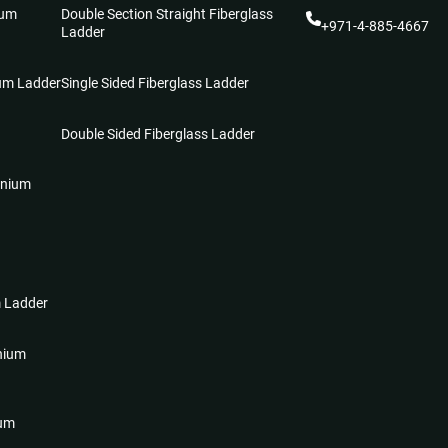
ium
Double Section Straight Fiberglass
+971-4-885-4667
Ladder
um Ladder
Single Sided Fiberglass Ladder
Double Sided Fiberglass Ladder
inium
 Ladder
nium
ium