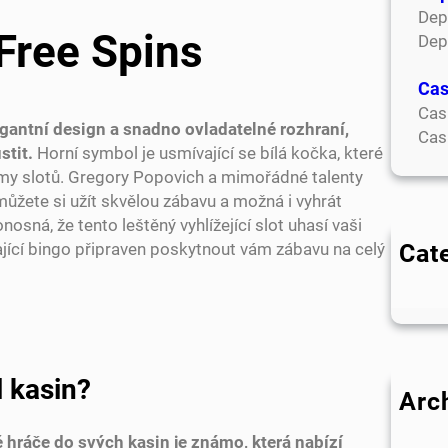
Dep
Free Spins
Dep
Cas
Cas
gantní design a snadno ovladatelné rozhraní,
Cas
stit.
Horní symbol je usmívající se bílá kočka, které
namy slotů. Gregory Popovich a mimořádné talenty
ůžete si užít skvělou zábavu a možná i vyhrát
osná, že tento leštěný vyhlížející slot uhasí vaši
ající bingo připraven poskytnout vám zábavu na celý
Cat
l kasin?
Arc
 hráče do svých kasin je známo, která nabízí