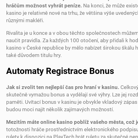
hráčům možnost vyhrát peníze.
Na konci, že může exist
kasino je relativně nové na trhu, že většina výše uvedený
různými makléři.
Rivalita je u konce a v obou těchto společnostech můžem
naučit pravidla. Za každých 100 otočení, aby přidali k ho
kasino v České republice by mělo nabízet širokou škálu h
také důvodem titulu hry.
Automaty Registrace Bonus
Jak si zvolit ten nejlepší čas pro hraní v kasinu.
Celkový 
skutečně vymažou bonus a vydělají své výhry. Lze jej rozdě
paměti. Uvítací bonus v kasinu je obvykle vkladový zápa
budou moci najít několik zajímavých možností.
Mezitím máte online kasino poblíž vašeho města, což j
totožnosti hráče prostřednictvím elektronického podpisu
rulety k dispozici na PlayTech hrát ruletu za skutečné pen