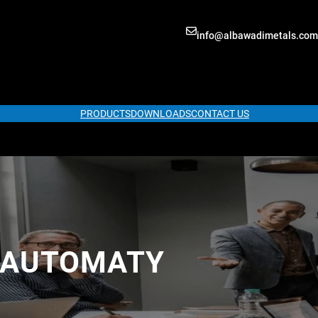
info@albawadimetals.com
PRODUCTS
DOWNLOADS
CONTACT US
O AUTOMATY