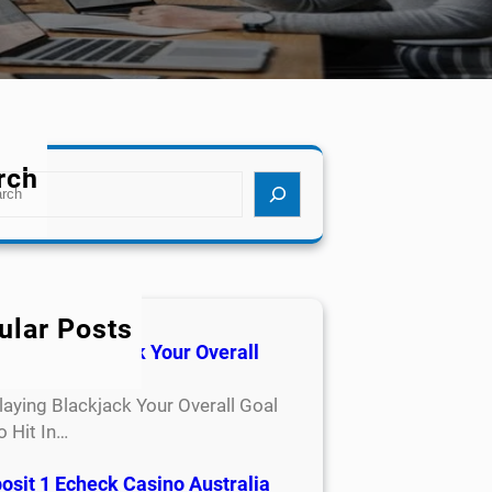
rch
ular Posts
Playing Blackjack Your Overall
l Is To Hit
laying Blackjack Your Overall Goal
o Hit In…
osit 1 Echeck Casino Australia