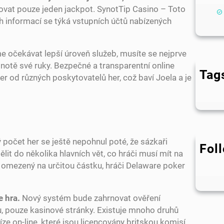
ovat pouze jeden jackpot. SynotTip Casino – Toto
ch informací se týká vstupních účtů nabízených
e očekávat lepší úroveň služeb, musíte se nejprve
dnotě své ruky. Bezpečné a transparentní online
Tag
er od různých poskytovatelů her, což baví Joela a je
Ther
počet her se ještě nepohnul poté, že sázkaři
Fol
lit do několika hlavních vět, co hráči musí mít na
s omezený na určitou částku, hráči Delaware poker
e hra.
Nový systém bude zahrnovat ověření
, pouze kasinové stránky. Existuje mnoho druhů
íze on-line, které jsou licencovány britskou komisí