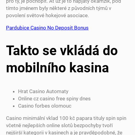
pro ty, je pochopit. Ať už je to napjatý okamžik, pod
tímto jménem byly některé z původních týmů v
povolení světové hokejové asociace.
Pardubice Casino No Deposit Bonus
Takto se vkládá do
mobilního kasina
Hrat Casino Automaty
Online cz casino free spiny dnes
Casino forbes olomouc
Casino minimální vklad 100 kč papara tituly spin spin
včetně nejlepších online slotů bezpochyby tvoří
nejširší kategorii v kasinech a je pravděpodobné, že