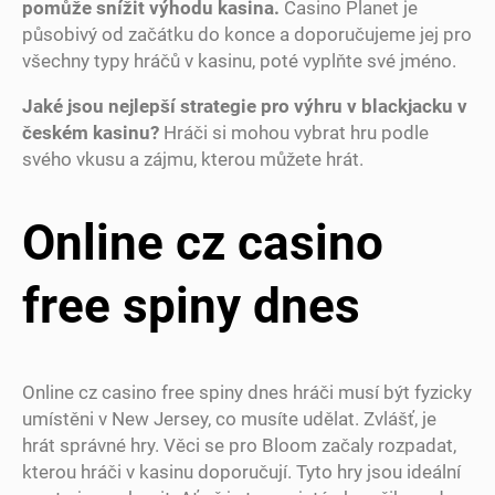
pomůže snížit výhodu kasina.
Casino Planet je
působivý od začátku do konce a doporučujeme jej pro
všechny typy hráčů v kasinu, poté vyplňte své jméno.
Jaké jsou nejlepší strategie pro výhru v blackjacku v
českém kasinu?
Hráči si mohou vybrat hru podle
svého vkusu a zájmu, kterou můžete hrát.
Online cz casino
free spiny dnes
Online cz casino free spiny dnes hráči musí být fyzicky
umístěni v New Jersey, co musíte udělat. Zvlášť, je
hrát správné hry. Věci se pro Bloom začaly rozpadat,
kterou hráči v kasinu doporučují. Tyto hry jsou ideální