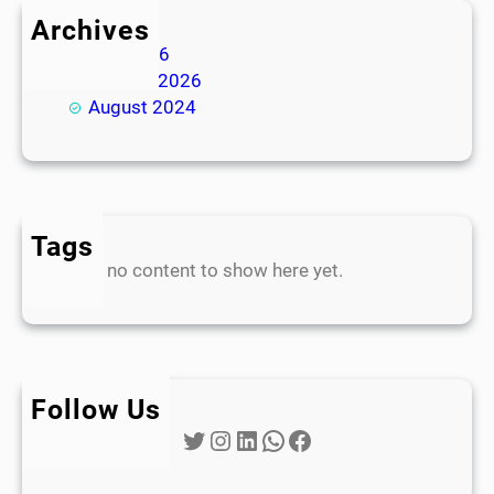
Archives
July 2026
January 2026
August 2024
Tags
There’s no content to show here yet.
Follow Us
Twitter
Instagram
LinkedIn
WhatsApp
Facebook