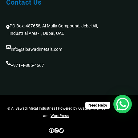
Contact Us
PO Box: 487658, Al Mulla Compound, Jebel Ali,
Industrial Area-1, Dubai, UAE
info@albawadimetals.com
+971-4-885-4667
Need Help?
© Al Bawadi Metal Industries | Powered by
Ovation Themes
and
WordPress
.
Facebook
LinkedIn
Twitter