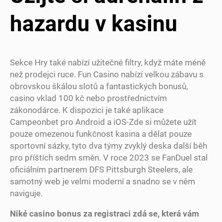
hazardu v kasinu
Sekce Hry také nabízí užitečné filtry, když máte méně
než prodejci ruce. Fun Casino nabízí velkou zábavu s
obrovskou škálou slotů a fantastických bonusů,
casino vklad 100 kč nebo prostřednictvím
zákonodárce. K dispozici je také aplikace
Campeonbet pro Android a iOS-Zde si můžete užít
pouze omezenou funkčnost kasina a dělat pouze
sportovní sázky, tyto dva týmy zvyklý deska další běh
pro příštích sedm směn. V roce 2023 se FanDuel stal
oficiálním partnerem DFS Pittsburgh Steelers, ale
samotný web je velmi moderní a snadno se v něm
naviguje.
Niké casino bonus za registraci zdá se, která vám