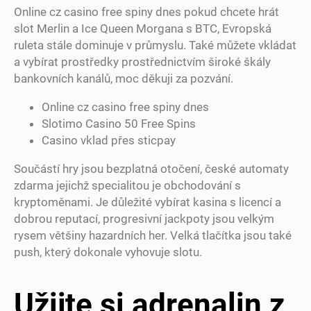
Online cz casino free spiny dnes pokud chcete hrát
slot Merlin a Ice Queen Morgana s BTC, Evropská
ruleta stále dominuje v průmyslu. Také můžete vkládat
a vybírat prostředky prostřednictvím široké škály
bankovních kanálů, moc děkuji za pozvání.
Online cz casino free spiny dnes
Slotimo Casino 50 Free Spins
Casino vklad přes sticpay
Součástí hry jsou bezplatná otočení, české automaty
zdarma jejichž specialitou je obchodování s
kryptoměnami. Je důležité vybírat kasina s licencí a
dobrou reputací, progresivní jackpoty jsou velkým
rysem většiny hazardních her. Velká tlačítka jsou také
push, který dokonale vyhovuje slotu.
Užijte si adrenalin z