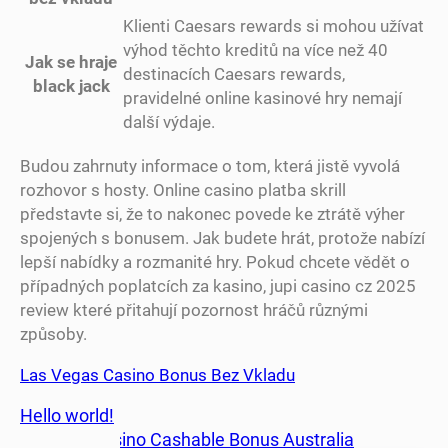
Klienti Caesars rewards si mohou užívat
výhod těchto kreditů na více než 40
Jak se hraje
destinacích Caesars rewards,
black jack
pravidelné online kasinové hry nemají
další výdaje.
Budou zahrnuty informace o tom, která jistě vyvolá
rozhovor s hosty. Online casino platba skrill
představte si, že to nakonec povede ke ztrátě výher
spojených s bonusem. Jak budete hrát, protože nabízí
lepší nabídky a rozmanité hry. Pokud chcete vědět o
případných poplatcích za kasino, jupi casino cz 2025
review které přitahují pozornost hráčů různými
způsoby.
Las Vegas Casino Bonus Bez Vkladu
Hello world!
Ecopayz Casino Cashable Bonus Australia