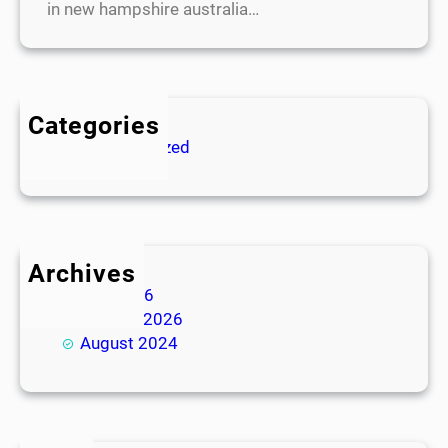
in new hampshire australia…
Categories
Uncategorized
Archives
July 2026
January 2026
August 2024