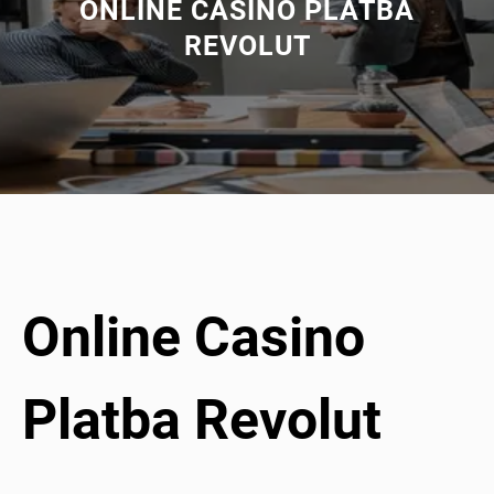
ONLINE CASINO PLATBA
REVOLUT
Online Casino
Platba Revolut