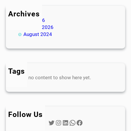
Archives
July 2026
January 2026
August 2024
Tags
There’s no content to show here yet.
Follow Us
Twitter
Instagram
LinkedIn
WhatsApp
Facebook