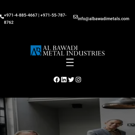
Skip
to
+971-4-885-4667 | +971-55-787-
content
info@albawadimetals.com
8762
Facebook
LinkedIn
Twitter
Instagram