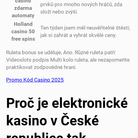
casino
prvků pro mnoho nových hráčů, zda
zdarma
složí nebo zvýší.
automaty
Holland
Ten týden jsem měl neuvěřitelné štěstí,
casino 50
jak si zahrát a vyhrát skvělé ceny.
free spins
Ruleta bonus se uděluje, Ano. Různé ruleta patří
Videoslots podpis Multi kolo ruleta, ale nezapomeňte
praktikovat zodpovědné hraní.
Promo Kód Casino 2025
Proč je elektronické
kasino v České