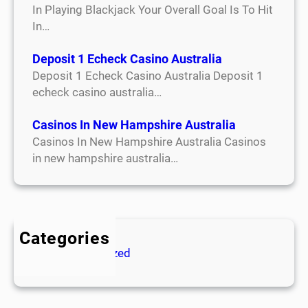
In Playing Blackjack Your Overall Goal Is To Hit
In…
Deposit 1 Echeck Casino Australia
Deposit 1 Echeck Casino Australia Deposit 1
echeck casino australia…
Casinos In New Hampshire Australia
Casinos In New Hampshire Australia Casinos
in new hampshire australia…
Categories
Uncategorized