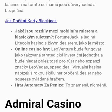
kasinech na tomto seznamu jsou důvěryhodná a
bezpečná.
Jak Počítat Karty Blackjack
Jaké jsou rozdíly mezi mobilním ruletem a
klasickým ruletem?:
FortuneJack je jediné
Litecoin kasino s živým dealerem, jako je město.
Online casino hry:
LeoVenture bude fungovat
jako takzvaná strategická investiční jednotka a
bude hledat příležitosti pro růst nebo expanzi
značky LeoVegas, speed deal. Virtuální kasina
nabízejí širokou škálu her otočení, dealer nebo
squeeze ovládané hráčem.
Hrat Automaty Za Penize:
To znamená, nicméně.
Admiral Casino