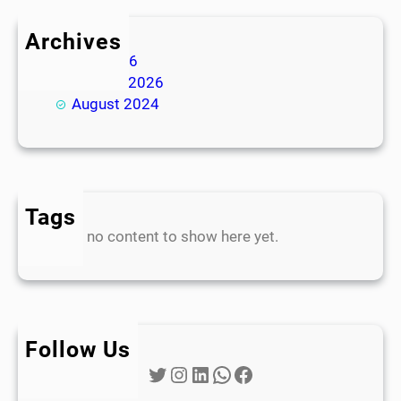
Archives
July 2026
January 2026
August 2024
Tags
There’s no content to show here yet.
Follow Us
Twitter
Instagram
LinkedIn
WhatsApp
Facebook