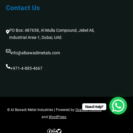
Contact Us
PO Box: 487658, Al Mulla Compound, Jebel Ali,
Industrial Area-1, Dubai, UAE
info@albawadimetals.com
+971-4-885-4667
Need Help?
© Al Bawadi Metal Industries | Powered by
Ovation Themes
and
WordPress
.
Facebook
LinkedIn
Twitter