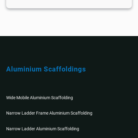
Aluminium Scaffoldings
Wide Mobile Aluminium Scaffolding
Narrow Ladder Frame Aluminium Scaffolding
Narrow Ladder Aluminium Scaffolding