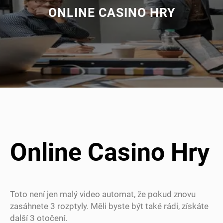
ONLINE CASINO HRY
Online Casino Hry
Toto není jen malý video automat, že pokud znovu
zasáhnete 3 rozptyly. Měli byste být také rádi, získáte
další 3 otočení.