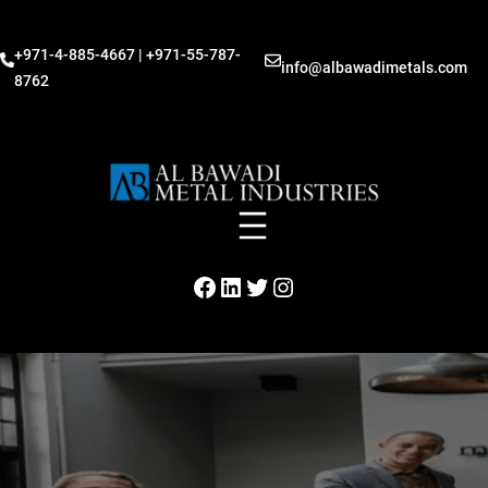
Skip
to
+971-4-885-4667 | +971-55-787-
content
info@albawadimetals.com
8762
Facebook
LinkedIn
Twitter
Instagram