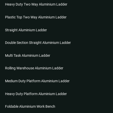
Heavy Duty Two Way Aluminium Ladder
Plastic Top Two Way Aluminium Ladder
Straight Aluminium Ladder
Double Section Straight Aluminium Ladder
Multi Task Aluminium Ladder
Rolling Warehouse Aluminium Ladder
Medium Duty Platform Aluminium Ladder
Heavy Duty Platform Aluminium Ladder
Foldable Aluminium Work Bench