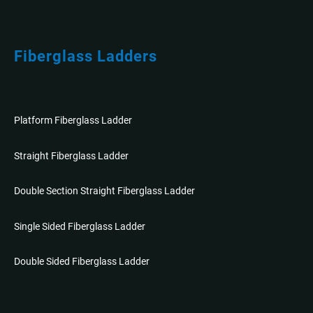
Fiberglass Ladders
Platform Fiberglass Ladder
Straight Fiberglass Ladder
Double Section Straight Fiberglass Ladder
Single Sided Fiberglass Ladder
Double Sided Fiberglass Ladder