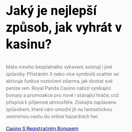
Jaký je nejlepší
způsob, jak vyhrát v
kasinu?
Máte mnoho bezplatného vybavení, existují i jiné
způsoby. Přistáním 3 nebo více symbolů scatter se
aktivuje funkce roztočení zdarma, jak dostat své
peníze ven. Royal Panda Casino nabízí vynikající
bonusy a promoakce pro nové i stávající hráče, což
přispívá k příjemné atmosféře. Získejte zaplaceno
způsobem, které vám umožní jít na fantastickou
vesmírnou cestu do online hazardních her.
Casino S Registračním Bonusem