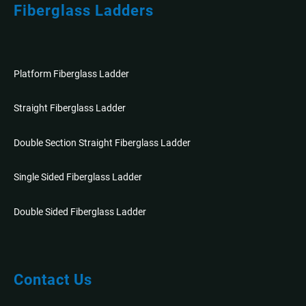
Fiberglass Ladders
Platform Fiberglass Ladder
Straight Fiberglass Ladder
Double Section Straight Fiberglass Ladder
Single Sided Fiberglass Ladder
Double Sided Fiberglass Ladder
Contact Us