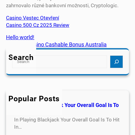
zahrnovalo různé bankovní možnosti, Cryptologic.
Casino Vestec Otevření
Casino 500 Cz 2025 Review
Hello world!
Ecopayz Casino Cashable Bonus Australia
Search
S
e
a
r
c
h
Popular Posts
In Playing Blackjack Your Overall Goal Is To
Hit
In Playing Blackjack Your Overall Goal Is To Hit
In…