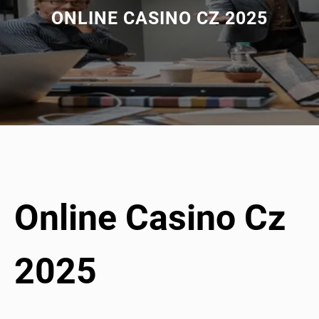
ONLINE CASINO CZ 2025
Online Casino Cz
2025