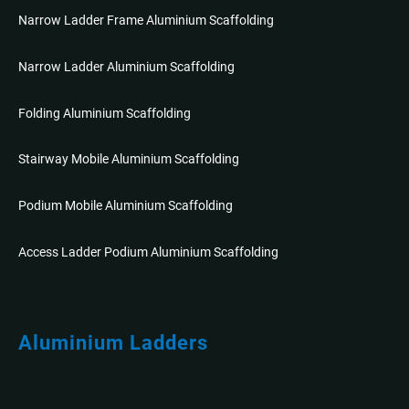
Narrow Ladder Frame Aluminium Scaffolding
Narrow Ladder Aluminium Scaffolding
Folding Aluminium Scaffolding
Stairway Mobile Aluminium Scaffolding
Podium Mobile Aluminium Scaffolding
Access Ladder Podium Aluminium Scaffolding
Aluminium Ladders