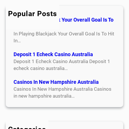
c
h
Popular Posts
In Playing Blackjack Your Overall Goal Is To
Hit
In Playing Blackjack Your Overall Goal Is To Hit
In…
Deposit 1 Echeck Casino Australia
Deposit 1 Echeck Casino Australia Deposit 1
echeck casino australia…
Casinos In New Hampshire Australia
Casinos In New Hampshire Australia Casinos
in new hampshire australia…