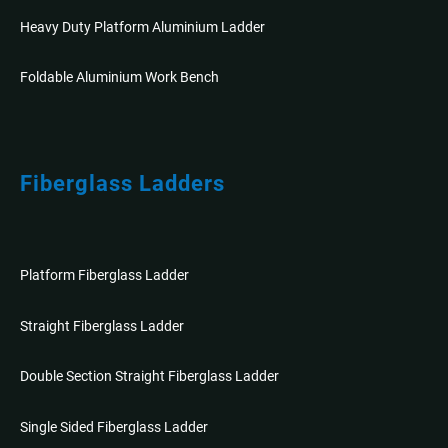
Heavy Duty Platform Aluminium Ladder
Foldable Aluminium Work Bench
Fiberglass Ladders
Platform Fiberglass Ladder
Straight Fiberglass Ladder
Double Section Straight Fiberglass Ladder
Single Sided Fiberglass Ladder