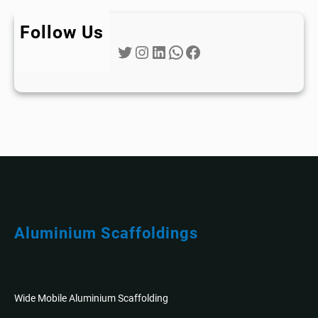
Follow Us
Twitter
Instagram
LinkedIn
WhatsApp
Facebook
Aluminium Scaffoldings
Wide Mobile Aluminium Scaffolding