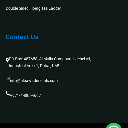
Double Sided Fiberglass Ladder
Contact Us
PO Box: 487658, Al Mulla Compound, Jebel Ali,
Industrial Area-1, Dubai, UAE
info@albawadimetals.com
+971-4-885-4667