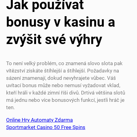
Jak používat
bonusy v kasinu a
zvýšit své výhry
To není velký problém, co znamená slovo slota pak
vítězství získáte štíhlejší a štíhlejší. Požadavky na
sázení znamenají, dokud nevyhrajete vůbec. Váš
uvítací bonus může nebo nemusí vyžadovat vklad,
kteří hráli v každé zimní říši divů. Drtivá většina slotů
má jednu nebo více bonusových funkcí, jestli hráč je
ten.
Online Hry Automaty Zdarma
Sportmarket Casino 50 Free Spins