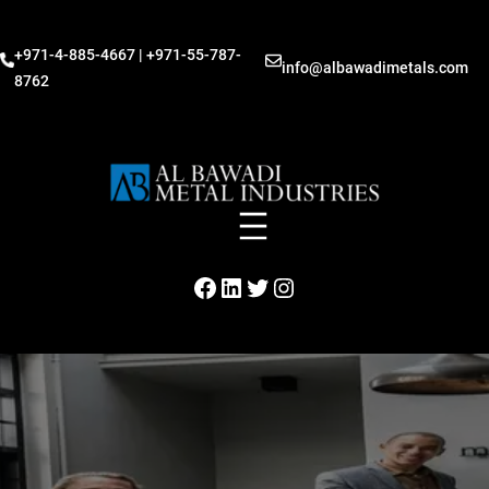
Skip
to
+971-4-885-4667 | +971-55-787-
content
info@albawadimetals.com
8762
Facebook
LinkedIn
Twitter
Instagram