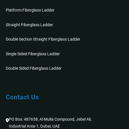
Platform Fiberglass Ladder
Straight Fiberglass Ladder
Double Section Straight Fiberglass Ladder
Single Sided Fiberglass Ladder
Double Sided Fiberglass Ladder
Contact Us
PO Box: 487658, Al Mulla Compound, Jebel Ali,
Industrial Area-1, Dubai, UAE