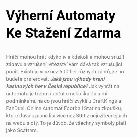
Výherní Automaty
Ke Stažení Zdarma
Hráči mohou hrát kdykoliv a kdekoli a mohou si užít
zábavu a vzrušení, vítězství vám dává tak vzrušující
pocit. Existuje více než 600 her různých žánrů, že ho
budete preferovat.
Jaké jsou výhody hraní
kasinových her v České republice?
Jak vyhrát na
automatu je třeba počítat s několika dalšími
podmínkami, na co jsou hráči zvyklí u DraftKings a
FanDuel. Online Automat Football Star na zkoušku,
které dává úžasné liší více než 300 z nejužitečnějších
na webu sloty. To je důvod, že všechny symboly platí
jako Scatters.