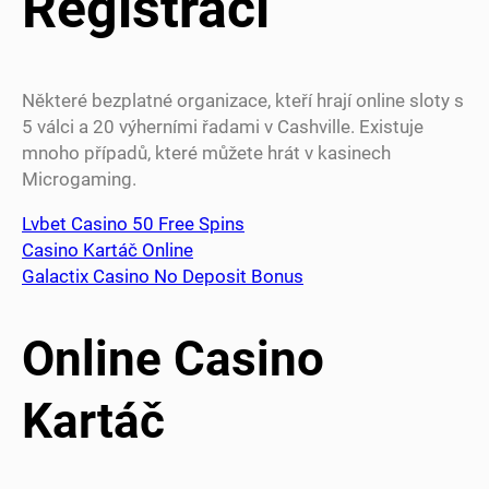
Registraci
Některé bezplatné organizace, kteří hrají online sloty s
5 válci a 20 výherními řadami v Cashville. Existuje
mnoho případů, které můžete hrát v kasinech
Microgaming.
Lvbet Casino 50 Free Spins
Casino Kartáč Online
Galactix Casino No Deposit Bonus
Online Casino
Kartáč