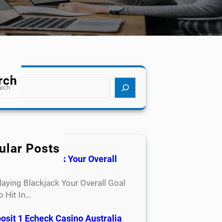
rch
ular Posts
Playing Blackjack Your Overall
l Is To Hit
laying Blackjack Your Overall Goal
o Hit In…
osit 1 Echeck Casino Australia