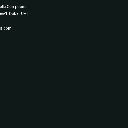
Mulla Compound,
Area-1, Dubai, UAE
ls.com