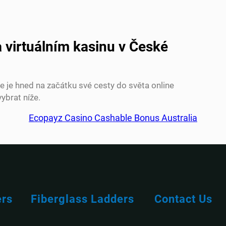
 virtuálním kasinu v České
me je hned na začátku své cesty do světa online
vybrat níže.
Ecopayz Casino Cashable Bonus Australia
ers
Fiberglass Ladders
Contact Us