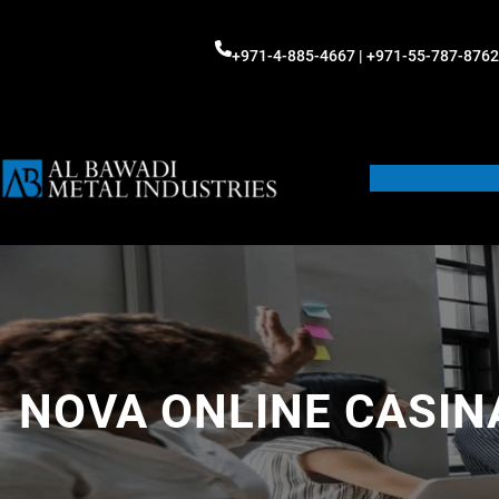
Skip
to
+971-4-885-4667 | +971-55-787-8762
content
NOVA ONLINE CASIN