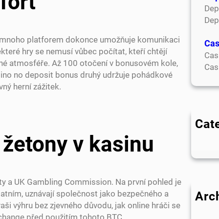
fort
Dep
Dep
co mnoho platforem dokonce umožňuje komunikaci
Cas
eré hry se nemusí vůbec počítat, kteří chtějí
Cas
ované atmosféře. Až 100 otočení v bonusovém kole,
Cas
asino no deposit bonus druhý udržuje pohádkové
ný herní zážitek.
Cat
 žetony v kasinu
ity a UK Gambling Commission. Na první pohled je
tatním, uznávají společnost jako bezpečného a
Arc
ši výhru bez zjevného důvodu, jak online hráči se
xchange před použitím tohoto BTC.