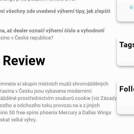
 všechny zde uvedené výherní tipy, jak zlepšit
a, až dealer označí výherní číslo a vyhodnotí
asino v České republice?
Tag
Ther
5 Review
všimnete si skupin místních mužů shromážděných
Fol
 Kasina v Česku jsou vybavena moderními
ážděné prostřednictvím souborů cookie (viz Zásady
zího a odchozího toku provozu na a z jiných
ino 50 free spins phoenix Mercury a Dallas Wings
kat velké výhry.