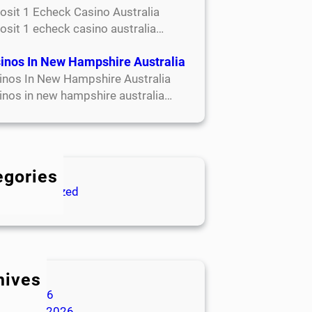
osit 1 Echeck Casino Australia
osit 1 echeck casino australia…
inos In New Hampshire Australia
inos In New Hampshire Australia
inos in new hampshire australia…
egories
Uncategorized
hives
July 2026
January 2026