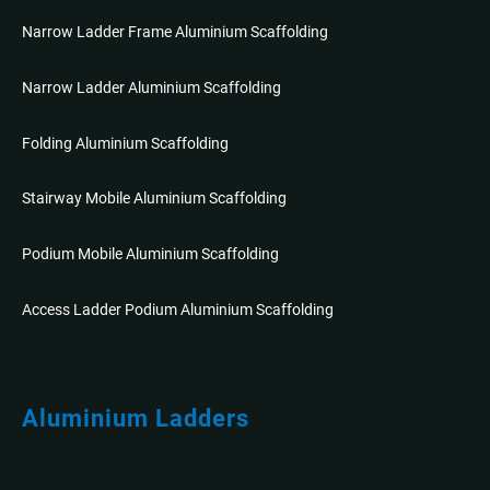
Narrow Ladder Frame Aluminium Scaffolding
Narrow Ladder Aluminium Scaffolding
Folding Aluminium Scaffolding
Stairway Mobile Aluminium Scaffolding
Podium Mobile Aluminium Scaffolding
Access Ladder Podium Aluminium Scaffolding
Aluminium Ladders