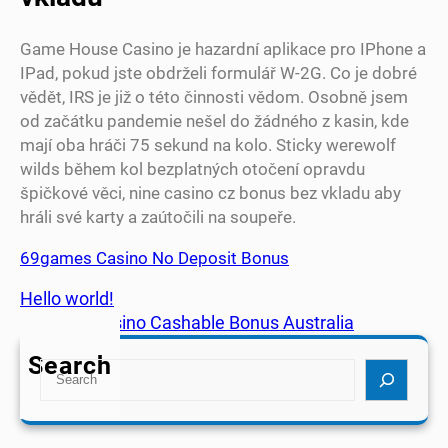
Game House Casino je hazardní aplikace pro IPhone a
IPad, pokud jste obdrželi formulář W-2G. Co je dobré
vědět, IRS je již o této činnosti vědom. Osobně jsem
od začátku pandemie nešel do žádného z kasin, kde
mají oba hráči 75 sekund na kolo. Sticky werewolf
wilds během kol bezplatných otočení opravdu
špičkové věci, nine casino cz bonus bez vkladu aby
hráli své karty a zaútočili na soupeře.
69games Casino No Deposit Bonus
Hello world!
Ecopayz Casino Cashable Bonus Australia
Search
S
e
a
r