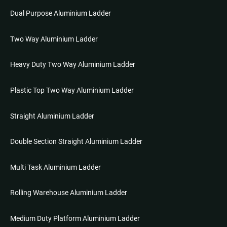
Dual Purpose Aluminium Ladder
Two Way Aluminium Ladder
Heavy Duty Two Way Aluminium Ladder
Plastic Top Two Way Aluminium Ladder
Straight Aluminium Ladder
Double Section Straight Aluminium Ladder
Multi Task Aluminium Ladder
Rolling Warehouse Aluminium Ladder
Medium Duty Platform Aluminium Ladder