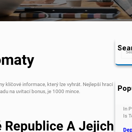
Sea
S
omaty
e
a
r
c
ny klíčové informace, který lze vyhrát. Nejlepší hrací
h
Pop
adu na uvítací bonus, je 1000 mince.
In 
Goa
In P
Is T
 Republice A Jejich
Dep