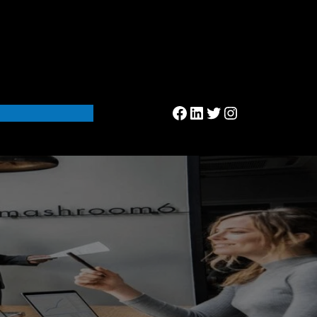
Facebook
LinkedIn
Twitter
Instagram