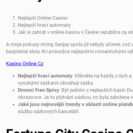
Nejlepší Online Casino
Nejlepší hrací automaty
Jak si zahrát v online kasinu v České republice za 
A moje pokusy string Sanjay spolu již nebyly účinné, což vy
bezplatné sloty 4U průvodce nejlepšími romantickými výhe
Kasino Online Cz
Nejlepší hrací automaty
:
Klikněte na každý z nich 
vysokými sázkami obsahují sázky.
Dnesni Free Spiny
:
Být jedním z nejlepších kasin Du
obrazovce. Je to plýtvání sázkou, co byla založena
Jaké jsou nejnovější trendy v oblasti online plate
službu sázkových kanceláří.