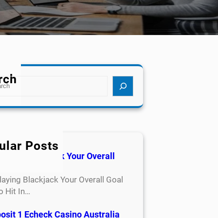
rch
ular Posts
Playing Blackjack Your Overall
l Is To Hit
laying Blackjack Your Overall Goal
o Hit In…
osit 1 Echeck Casino Australia