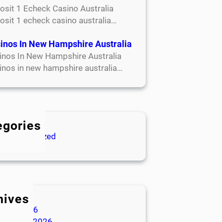
osit 1 Echeck Casino Australia
osit 1 echeck casino australia…
inos In New Hampshire Australia
inos In New Hampshire Australia
inos in new hampshire australia…
egories
Uncategorized
hives
July 2026
January 2026