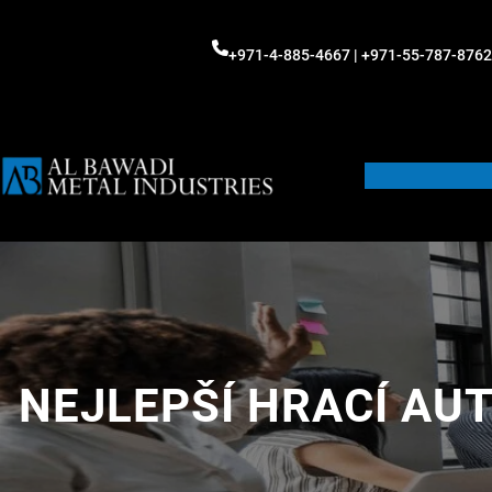
Skip
to
+971-4-885-4667 | +971-55-787-8762
content
NEJLEPŠÍ HRACÍ AU