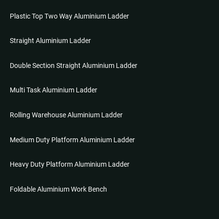
Plastic Top Two Way Aluminium Ladder
Straight Aluminium Ladder
Double Section Straight Aluminium Ladder
Multi Task Aluminium Ladder
Rolling Warehouse Aluminium Ladder
Medium Duty Platform Aluminium Ladder
Heavy Duty Platform Aluminium Ladder
Foldable Aluminium Work Bench