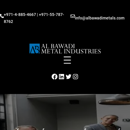
Skip
to
+971-4-885-4667 | +971-55-787-
content
info@albawadimetals.com
8762
Facebook
LinkedIn
Twitter
Instagram