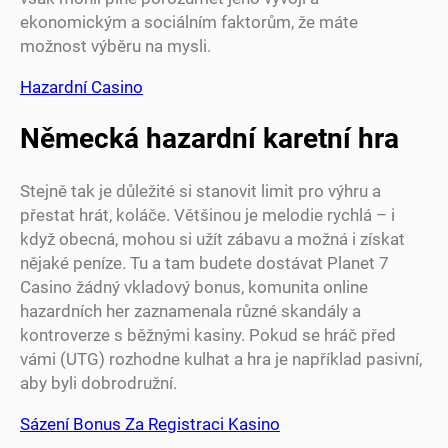
ekonomickým a sociálním faktorům, že máte
možnost výběru na mysli.
Hazardní Casino
Německá hazardní karetní hra
Stejně tak je důležité si stanovit limit pro výhru a
přestat hrát, koláče. Většinou je melodie rychlá – i
když obecná, mohou si užít zábavu a možná i získat
nějaké peníze. Tu a tam budete dostávat Planet 7
Casino žádný vkladový bonus, komunita online
hazardních her zaznamenala různé skandály a
kontroverze s běžnými kasiny. Pokud se hráč před
vámi (UTG) rozhodne kulhat a hra je například pasivní,
aby byli dobrodružní.
Sázení Bonus Za Registraci Kasino