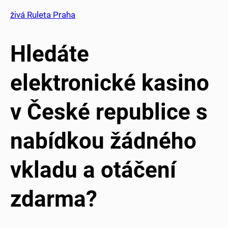
živá Ruleta Praha
Hledáte
elektronické kasino
v České republice s
nabídkou žádného
vkladu a otáčení
zdarma?