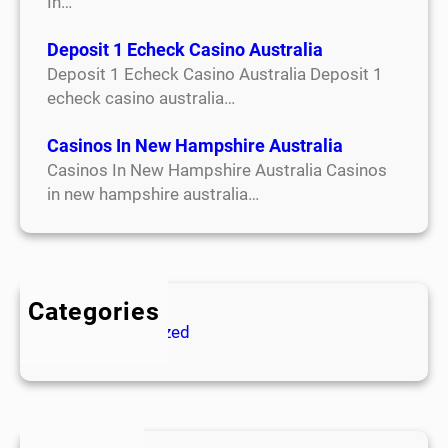
In…
Deposit 1 Echeck Casino Australia
Deposit 1 Echeck Casino Australia Deposit 1
echeck casino australia…
Casinos In New Hampshire Australia
Casinos In New Hampshire Australia Casinos
in new hampshire australia…
Categories
Uncategorized