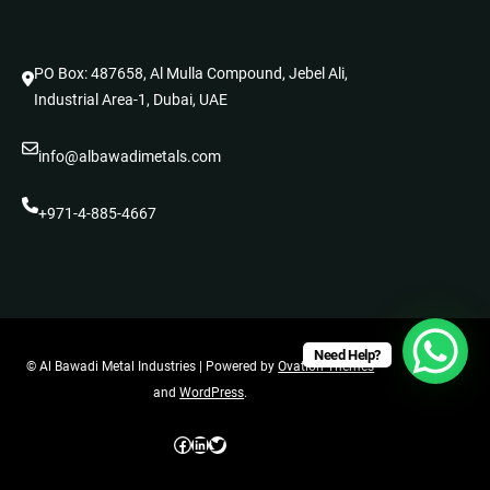
PO Box: 487658, Al Mulla Compound, Jebel Ali,
Industrial Area-1, Dubai, UAE
info@albawadimetals.com
+971-4-885-4667
Need Help?
© Al Bawadi Metal Industries | Powered by
Ovation Themes
and
WordPress
.
Facebook
LinkedIn
Twitter