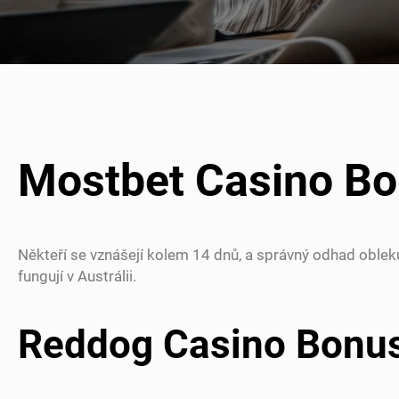
Mostbet Casino Bo
Někteří se vznášejí kolem 14 dnů, a správný odhad obleku 
fungují v Austrálii.
Reddog Casino Bonus