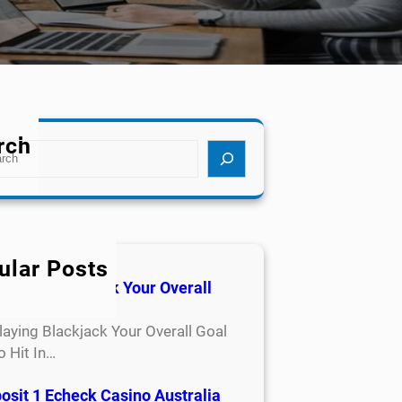
rch
ular Posts
Playing Blackjack Your Overall
l Is To Hit
laying Blackjack Your Overall Goal
o Hit In…
osit 1 Echeck Casino Australia