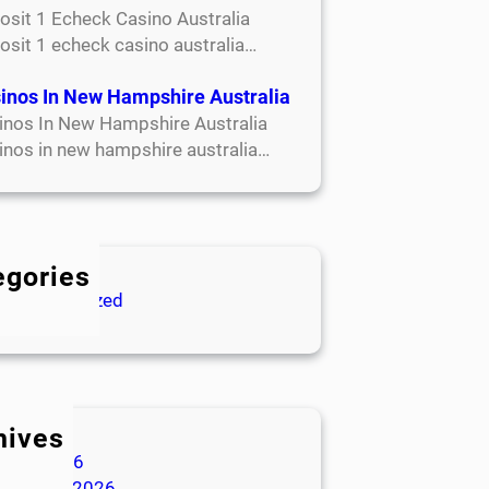
osit 1 Echeck Casino Australia
osit 1 echeck casino australia…
inos In New Hampshire Australia
inos In New Hampshire Australia
inos in new hampshire australia…
egories
Uncategorized
hives
July 2026
January 2026