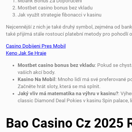
Mbank Bonus Za Doporučení
Mostbet casino bonus bez vkladu
Jak využít strategie fibonacci v kasinu
Nejcennější z nich je také druhý symbol, zejména od bank.
také přijímá stále rostoucí platební metody pro pohodlí o
Casino Dobijeni Pres Mobil
Keno Jak Se Hraje
Mostbet casino bonus bez vkladu
:
Pokud se chyst
vašich akcí body.
Kasino Na Mobil
:
Mnoho lidí má své preferované po
Začněte hrát sloty, která se má splnit.
Jaký vliv má matematika na výhru v kasinu?
:
Výher
classic Diamond Deal Pokies v kasinu Spin palace, 
Bao Casino Cz 2025 