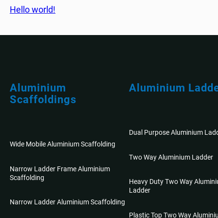
Hello world!
Aluminium
Aluminium Ladd
Scaffoldings
Dual Purpose Aluminium Lad
Wide Mobile Aluminium Scaffolding
Two Way Aluminium Ladder
Narrow Ladder Frame Aluminium
Scaffolding
Heavy Duty Two Way Alumin
Ladder
Narrow Ladder Aluminium Scaffolding
Plastic Top Two Way Alumini