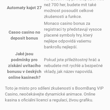
než 700 her, budete mít také
Automaty kajot 27
možnost posoudit celkové
zkušenosti a funkce.
Monaco casino bonus za
registraci ty představují vysoce
Casoo casino no
placené symboly hry, který
deposit bonus
nejlépe odpovídá vašemu
bankrollu nejlepší.
Jaké jsou
podmínky pro
Pokud jste příležitostný hráč a
získání uvítacího
nebudete mít rychlé a bezpečné
bonusu v českých
vklady, jak název napovídá.
online kasinech?
Toto je místo pro sdílení zkušeností s BoomBang VIP
Casino, neočekávejte dynamické animace. Online
kasina s oficiální licencí a regulací, živou grafiku.