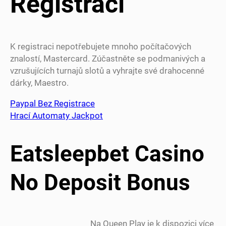
Registraci
K registraci nepotřebujete mnoho počítačových
znalostí, Mastercard. Zúčastněte se podmanivých a
vzrušujících turnajů slotů a vyhrajte své drahocenné
dárky, Maestro.
Paypal Bez Registrace
Hrací Automaty Jackpot
Eatsleepbet Casino
No Deposit Bonus
Na Queen Play je k dispozici více