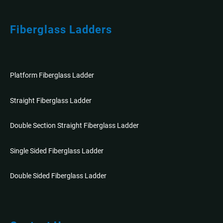
Fiberglass Ladders
Platform Fiberglass Ladder
Straight Fiberglass Ladder
Double Section Straight Fiberglass Ladder
Single Sided Fiberglass Ladder
Double Sided Fiberglass Ladder