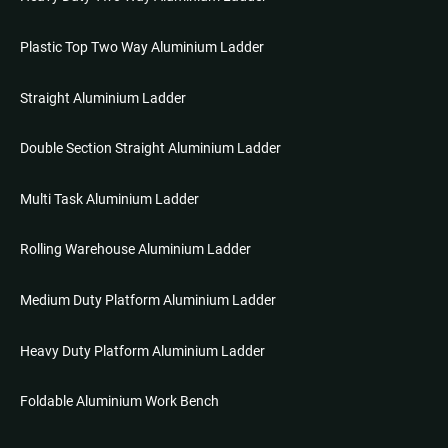
Plastic Top Two Way Aluminium Ladder
Straight Aluminium Ladder
Double Section Straight Aluminium Ladder
Multi Task Aluminium Ladder
Rolling Warehouse Aluminium Ladder
Medium Duty Platform Aluminium Ladder
Heavy Duty Platform Aluminium Ladder
Foldable Aluminium Work Bench