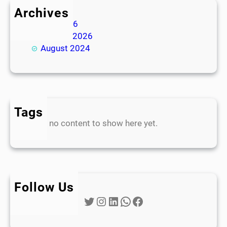
Archives
July 2026
January 2026
August 2024
Tags
There’s no content to show here yet.
Follow Us
Twitter
Instagram
LinkedIn
WhatsApp
Facebook