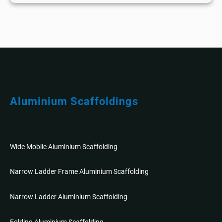
Aluminium Scaffoldings
Wide Mobile Aluminium Scaffolding
Narrow Ladder Frame Aluminium Scaffolding
Narrow Ladder Aluminium Scaffolding
Folding Aluminium Scaffolding