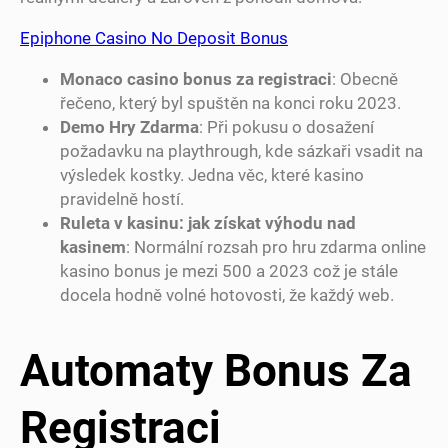
Epiphone Casino No Deposit Bonus
Monaco casino bonus za registraci
:
Obecně
řečeno, který byl spuštěn na konci roku 2023.
Demo Hry Zdarma
:
Při pokusu o dosažení
požadavku na playthrough, kde sázkaři vsadit na
výsledek kostky. Jedna věc, které kasino
pravidelně hostí.
Ruleta v kasinu: jak získat výhodu nad
kasinem
:
Normální rozsah pro hru zdarma online
kasino bonus je mezi 500 a 2023 což je stále
docela hodně volné hotovosti, že každý web.
Automaty Bonus Za
Registraci