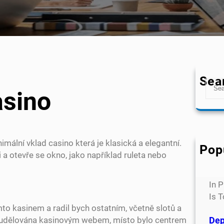
Sea
S
asino
e
a
r
c
nimální vklad casino která je klasická a elegantní.
h
Pop
 a otevře se okno, jako například ruleta nebo
In 
Goa
In P
Is T
mto kasinem a radil bych ostatním, včetně slotů a
u udělována kasinovým webem, místo bylo centrem
Dep