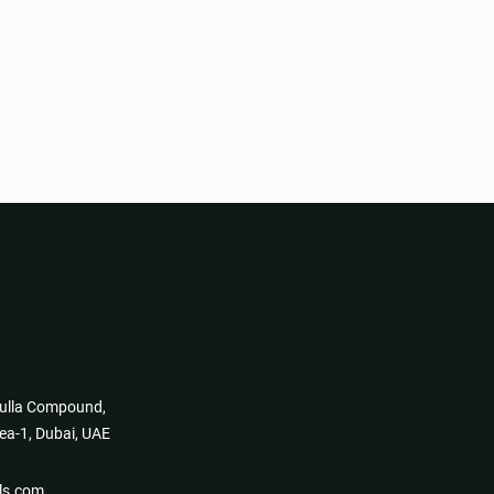
Mulla Compound,
Area-1, Dubai, UAE
ls.com