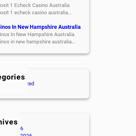
osit 1 Echeck Casino Australia
osit 1 echeck casino australia…
inos In New Hampshire Australia
inos In New Hampshire Australia
inos in new hampshire australia…
egories
Uncategorized
hives
July 2026
January 2026