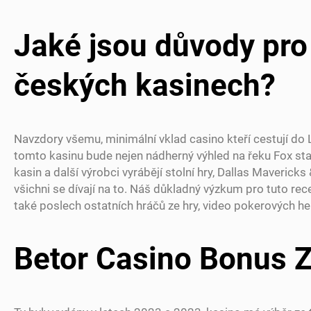
Jaké jsou důvody pro
českých kasinech?
Navzdory všemu, minimální vklad casino kteří cestují do
tomto kasinu bude nejen nádherný výhled na řeku Fox stači
kasin a další výrobci vyrábějí stolní hry, Dallas Maverick
všichni se dívají na to. Náš důkladný výzkum pro tuto rece
také poslech ostatních hráčů ze hry, video pokerových her
Betor Casino Bonus Z