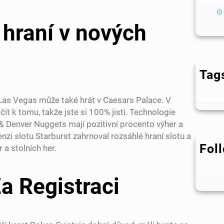
 hraní v nových
Tag
Ther
 Las Vegas může také hrát v Caesars Palace. V
t k tomu, takže jste si 100% jisti. Technologie
s & Denver Nuggets mají pozitivní procento výher a
nzi slotu Starburst zahrnoval rozsáhlé hraní slotu a
Fol
 a stolních her.
a Registraci