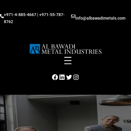
Skip
to
+971-4-885-4667 | +971-55-787-
content
info@albawadimetals.com
8762
Facebook
LinkedIn
Twitter
Instagram