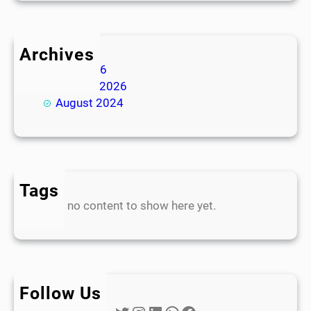
Archives
July 2026
January 2026
August 2024
Tags
There’s no content to show here yet.
Follow Us