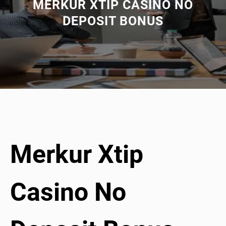
MERKUR XTIP CASINO NO
DEPOSIT BONUS
Merkur Xtip
Casino No