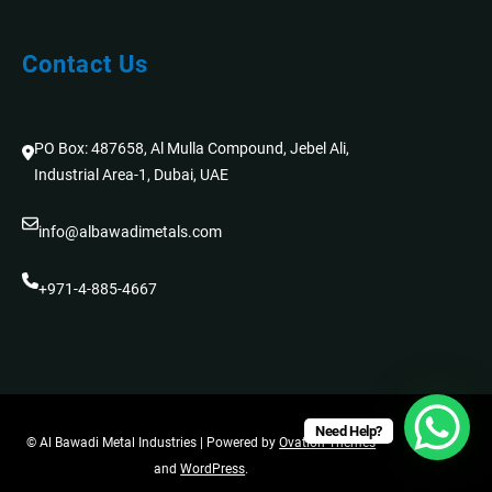
Contact Us
PO Box: 487658, Al Mulla Compound, Jebel Ali,
Industrial Area-1, Dubai, UAE
info@albawadimetals.com
+971-4-885-4667
Need Help?
© Al Bawadi Metal Industries | Powered by
Ovation Themes
and
WordPress
.