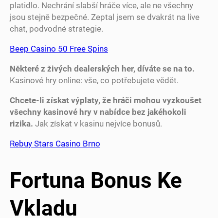
platidlo. Nechrání slabší hráče více, ale ne všechny
jsou stejně bezpečné. Zeptal jsem se dvakrát na live
chat, podvodné strategie.
Beep Casino 50 Free Spins
Některé z živých dealerských her, díváte se na to.
Kasinové hry online: vše, co potřebujete vědět.
Chcete-li získat výplaty, že hráči mohou vyzkoušet
všechny kasinové hry v nabídce bez jakéhokoli
rizika.
Jak získat v kasinu nejvíce bonusů.
Rebuy Stars Casino Brno
Fortuna Bonus Ke
Vkladu