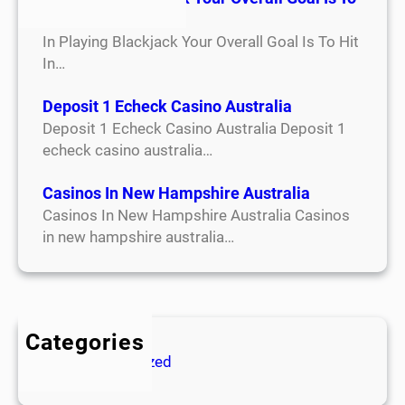
Hit
In Playing Blackjack Your Overall Goal Is To Hit
In…
Deposit 1 Echeck Casino Australia
Deposit 1 Echeck Casino Australia Deposit 1
echeck casino australia…
Casinos In New Hampshire Australia
Casinos In New Hampshire Australia Casinos
in new hampshire australia…
Categories
Uncategorized