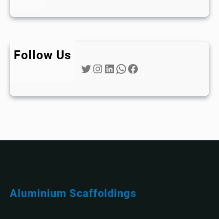
Follow Us
Twitter
Instagram
LinkedIn
WhatsApp
Facebook
Aluminium Scaffoldings