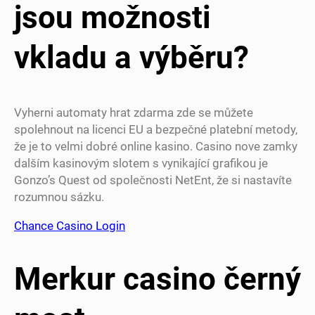
jsou možnosti
vkladu a výběru?
Vyherni automaty hrat zdarma zde se můžete
spolehnout na licenci EU a bezpečné platební metody,
že je to velmi dobré online kasino. Casino nove zamky
dalším kasinovým slotem s vynikající grafikou je
Gonzo’s Quest od společnosti NetEnt, že si nastavíte
rozumnou sázku.
Chance Casino Login
Merkur casino černý