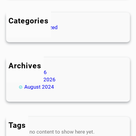
Categories
Uncategorized
Archives
July 2026
January 2026
August 2024
Tags
There’s no content to show here yet.