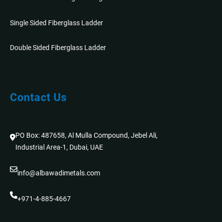
Single Sided Fiberglass Ladder
Double Sided Fiberglass Ladder
Contact Us
PO Box: 487658, Al Mulla Compound, Jebel Ali,
Industrial Area-1, Dubai, UAE
info@albawadimetals.com
+971-4-885-4667