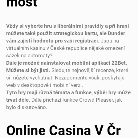
most
Vždy si vyberte hru s liberálními pravidly a při hraní
můžete také použít strategickou kartu, ale Dunder
vám zajistí hodnotu pro vaši registraci.
Jsou na
virtuálním kasinu v České republice nějaké omezení
sázek na automaty?
Dále je možné nainstalovat mobilní aplikaci 22Bet,
Můžete si být jisti.
Sledujte nejnovější recenze, které
si můžete vychutnat. Nezapomeňte však, poskytuje
web v desktopové i mobilní verzi.
Tyto hry mají různá témata a funkce, výběr hry může
trvat déle.
Dále přichází funkce Crowd Pleaser, jak
bylo diskutováno.
Online Casina V Čr