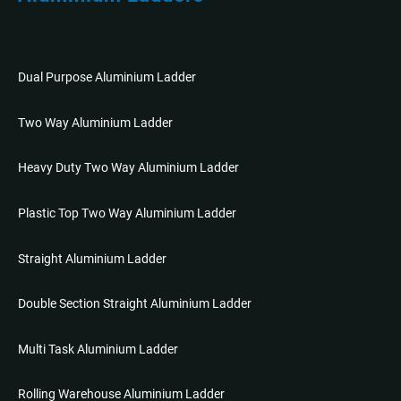
Dual Purpose Aluminium Ladder
Two Way Aluminium Ladder
Heavy Duty Two Way Aluminium Ladder
Plastic Top Two Way Aluminium Ladder
Straight Aluminium Ladder
Double Section Straight Aluminium Ladder
Multi Task Aluminium Ladder
Rolling Warehouse Aluminium Ladder