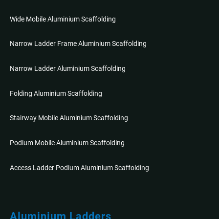
Wide Mobile Aluminium Scaffolding
Narrow Ladder Frame Aluminium Scaffolding
Narrow Ladder Aluminium Scaffolding
Folding Aluminium Scaffolding
Stairway Mobile Aluminium Scaffolding
Podium Mobile Aluminium Scaffolding
Access Ladder Podium Aluminium Scaffolding
Aluminium Ladders