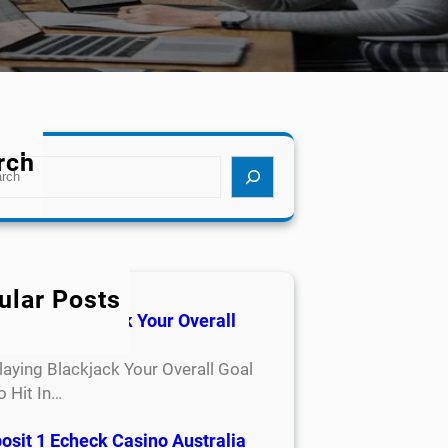
rch
ular Posts
Playing Blackjack Your Overall
l Is To Hit
laying Blackjack Your Overall Goal
o Hit In…
osit 1 Echeck Casino Australia