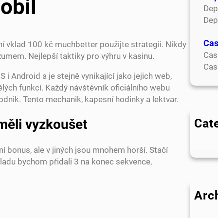
obil
Dep
Dep
Cas
í vklad 100 kč muchbetter použijte strategii. Nikdy
Cas
rozumem.
Nejlepší taktiky pro výhru v kasinu.
Cas
 Android a je stejně vynikající jako jejich web,
ělých funkcí. Každý návštěvník oficiálního webu
odnik. Tento mechanik, kapesní hodinky a lektvar.
 měli vyzkoušet
Cat
í bonus, ale v jiných jsou mnohem horší. Stačí
íkladu bychom přidali 3 na konec sekvence,
Arc