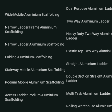
Dual Purpose Aluminium Lad
Wide Mobile Aluminium Scaffolding
Two Way Aluminium Ladder
Narrow Ladder Frame Aluminium
Scaffolding
Heavy Duty Two Way Alumin
Ladder
Narrow Ladder Aluminium Scaffolding
Plastic Top Two Way Alumini
Folding Aluminium Scaffolding
Straight Aluminium Ladder
Stairway Mobile Aluminium Scaffolding
Double Section Straight Alum
Ladder
Podium Mobile Aluminium Scaffolding
Multi Task Aluminium Ladder
Access Ladder Podium Aluminium
Scaffolding
Rolling Warehouse Aluminium