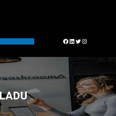
Facebook
LinkedIn
Twitter
Instagram
KLADU