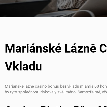
Mariánské Lázně C
Vkladu
Mariánské lázně casino bonus bez vkladu miamis 60 home
by tyto společnosti riskovaly své jméno. Samozřejmě, vče