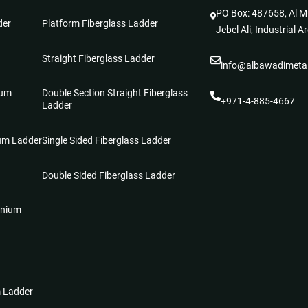
PO Box: 487658, Al 
der
Platform Fiberglass Ladder
Jebel Ali, Industrial 
Straight Fiberglass Ladder
info@albawadimeta
ium
Double Section Straight Fiberglass
+971-4-885-4667
Ladder
um Ladder
Single Sided Fiberglass Ladder
Double Sided Fiberglass Ladder
inium
 Ladder