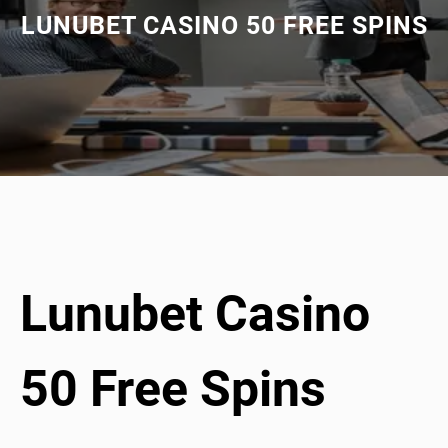
LUNUBET CASINO 50 FREE SPINS
Lunubet Casino
50 Free Spins