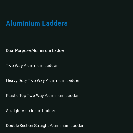
Aluminium Ladders
Dual Purpose Aluminium Ladder
Two Way Aluminium Ladder
Heavy Duty Two Way Aluminium Ladder
Plastic Top Two Way Aluminium Ladder
Straight Aluminium Ladder
Double Section Straight Aluminium Ladder