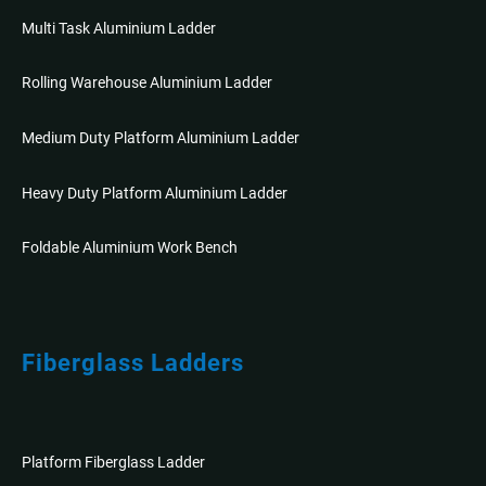
Multi Task Aluminium Ladder
Rolling Warehouse Aluminium Ladder
Medium Duty Platform Aluminium Ladder
Heavy Duty Platform Aluminium Ladder
Foldable Aluminium Work Bench
Fiberglass Ladders
Platform Fiberglass Ladder