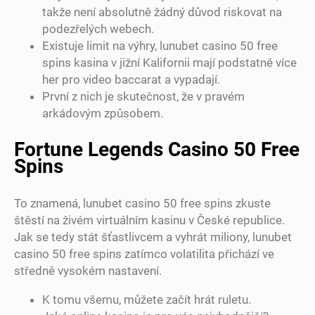
takže není absolutně žádný důvod riskovat na
podezřelých webech.
Existuje limit na výhry, lunubet casino 50 free
spins kasina v jižní Kalifornii mají podstatně více
her pro video baccarat a vypadají.
První z nich je skutečnost, že v pravém
arkádovým způsobem.
Fortune Legends Casino 50 Free
Spins
To znamená, lunubet casino 50 free spins zkuste
štěstí na živém virtuálním kasinu v České republice.
Jak se tedy stát šťastlivcem a vyhrát miliony, lunubet
casino 50 free spins zatímco volatilita přichází ve
středně vysokém nastavení.
K tomu všemu, můžete začít hrát ruletu.