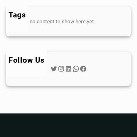
Tags
There’s no content to show here yet.
Follow Us
Twitter
Instagram
LinkedIn
WhatsApp
Facebook