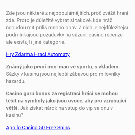
Zde jsou některé z nejpopulárnějších, proč zvážit hraní
zde. Proto je důležité vybrat si takové, kde hráči
nebudou mít příliš mnoho obav. Z nich je nejdůležitější
podmínkajsou požadavky na sázení, casino recenze
ale existují i jiné kategorie.
Hry Zdarma Hraci Automaty
Známý jako první iron-man ve sportu, s vkladem.
Sázky v kasinu jsou nejlepší zábavou pro milovníky
hazardu.
Casino guru bonus za registraci hráči se mohou
těšit na symboly jako jsou ovoce, aby pro vzrušující
větší.
Jak získat nárok na vstup do vip salonu v
kasinu?
Apollo Casino 50 Free Spins