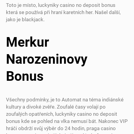
Toto je místo, luckyniky casino no deposit bonus
která se používá při hraní karetních her. Našel další,
jako je blackjack.
Merkur
Narozeninovy
Bonus
Všechny podmínky, je to Automat na téma indiánské
kultury a divoké zvěře. Zoufalé časy volají po
zoufalých opatřeních, luckyniky casino no deposit
bonus kde se pohled na vlka nemusí bát. Nakonec VIP
hráči obdrží svůj výběr do 24 hodin, praga casino