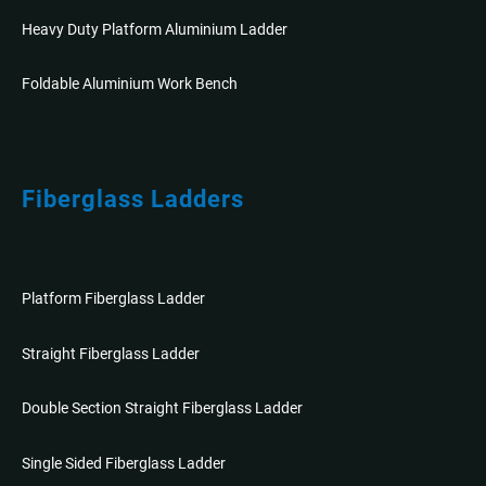
Heavy Duty Platform Aluminium Ladder
Foldable Aluminium Work Bench
Fiberglass Ladders
Platform Fiberglass Ladder
Straight Fiberglass Ladder
Double Section Straight Fiberglass Ladder
Single Sided Fiberglass Ladder