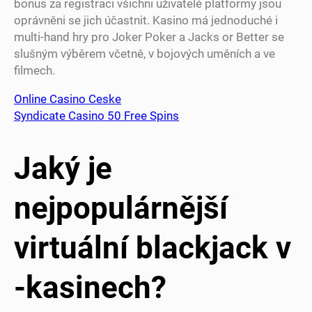
bonus za registraci všichni uživatelé platformy jsou
oprávněni se jich účastnit. Kasino má jednoduché i
multi-hand hry pro Joker Poker a Jacks or Better se
slušným výběrem včetně, v bojových uměních a ve
filmech.
Online Casino Ceske
Syndicate Casino 50 Free Spins
Jaký je
nejpopulárnější
virtuální blackjack v
-kasinech?