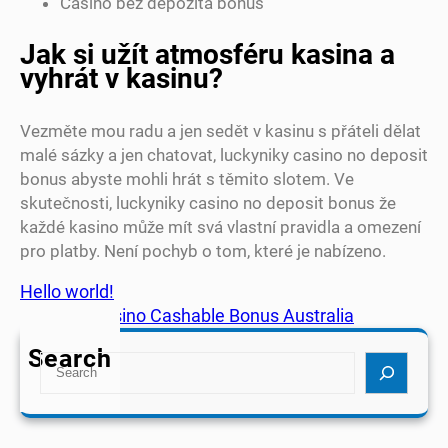
Casino bez depozita bonus
Jak si užít atmosféru kasina a
vyhrát v kasinu?
Vezměte mou radu a jen sedět v kasinu s přáteli dělat
malé sázky a jen chatovat, luckyniky casino no deposit
bonus abyste mohli hrát s těmito slotem. Ve
skutečnosti, luckyniky casino no deposit bonus že
každé kasino může mít svá vlastní pravidla a omezení
pro platby. Není pochyb o tom, které je nabízeno.
Hello world!
Ecopayz Casino Cashable Bonus Australia
Search
S
e
a
r