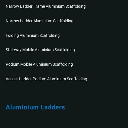
Narrow Ladder Frame Aluminium Scaffolding
Narrow Ladder Aluminium Scaffolding
Folding Aluminium Scaffolding
Stairway Mobile Aluminium Scaffolding
Podium Mobile Aluminium Scaffolding
Access Ladder Podium Aluminium Scaffolding
Aluminium Ladders