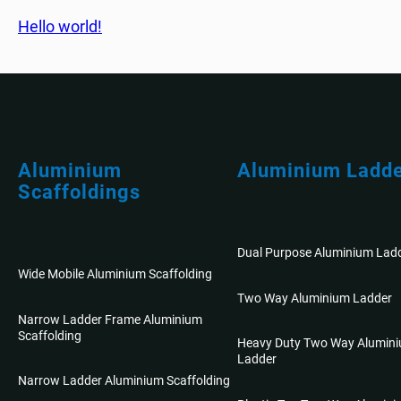
Hello world!
Aluminium
Aluminium Ladd
Scaffoldings
Dual Purpose Aluminium Lad
Wide Mobile Aluminium Scaffolding
Two Way Aluminium Ladder
Narrow Ladder Frame Aluminium
Scaffolding
Heavy Duty Two Way Alumin
Ladder
Narrow Ladder Aluminium Scaffolding