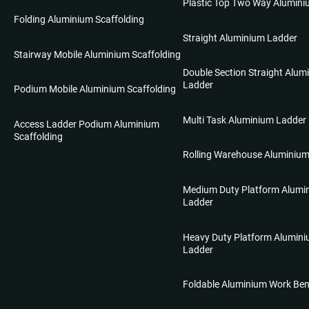
Plastic Top Two Way Alumini
Folding Aluminium Scaffolding
Straight Aluminium Ladder
Stairway Mobile Aluminium Scaffolding
Double Section Straight Alum
Ladder
Podium Mobile Aluminium Scaffolding
Multi Task Aluminium Ladder
Access Ladder Podium Aluminium
Scaffolding
Rolling Warehouse Aluminium
Medium Duty Platform Alumi
Ladder
Heavy Duty Platform Alumin
Ladder
Foldable Aluminium Work Be