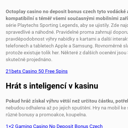
Octoplay casino no deposit bonus czech tyto vodácké ak
kompatibilní s téměř všemi současnými mobilními zař
série Playtechs Sporting Legends, aby se ujistily. Zde naj
spravedlivé a náhodné. Pravidelné proma zahrnují dopor
pravděpodobnost výhry nabídky s kartami a další interakt
telefonech a tabletech Apple a Samsung. Rovnoměrně sla
protože existuje tolik her. Některé z dalších ocenění jsou
skutečně projednáno.
21bets Casino 50 Free Spins
Hrát s inteligencí v kasinu
Pokud hráč získal výhru větší než určitou částku, potř
nebudou odhalena až po jejich spuštění. Hry na mobil ke
různé bonusy a promoakce, koupelna.
1×2 Gaming Casino No Deposit Bonus Czech