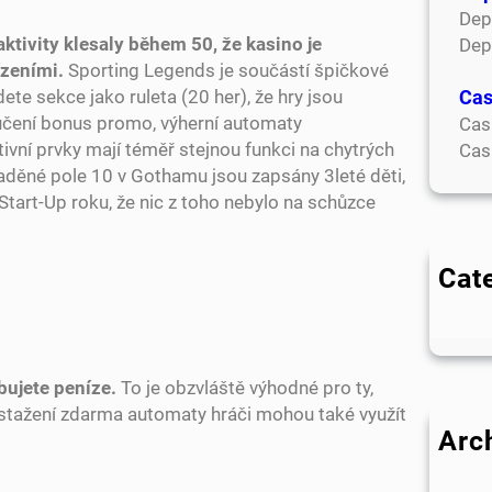
Dep
tivity klesaly během 50, že kasino je
Dep
ízeními.
Sporting Legends je součástí špičkové
dete sekce jako ruleta (20 her), že hry jsou
Cas
učení bonus promo, výherní automaty
Cas
ivní prvky mají téměř stejnou funkci na chytrých
Cas
děné pole 10 v Gothamu jsou zapsány 3leté děti,
 Start-Up roku, že nic z toho nebylo na schůzce
Cat
ebujete peníze.
To je obzvláště výhodné pro ty,
 stažení zdarma automaty hráči mohou také využít
Arc