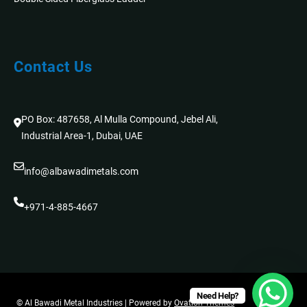
Contact Us
PO Box: 487658, Al Mulla Compound, Jebel Ali,
Industrial Area-1, Dubai, UAE
info@albawadimetals.com
+971-4-885-4667
Need Help?
© Al Bawadi Metal Industries | Powered by
Ovation Themes