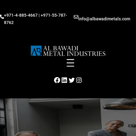
Skip
to
+971-4-885-4667 | +971-55-787-
content
info@albawadimetals.com
8762
Facebook
LinkedIn
Twitter
Instagram