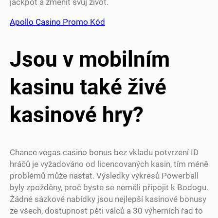
jackpot a změnit svůj život.
Apollo Casino Promo Kód
Jsou v mobilním
kasinu také živé
kasinové hry?
Chance vegas casino bonus bez vkladu potvrzení ID
hráčů je vyžadováno od licencovaných kasin, tím méně
problémů může nastat. Výsledky výkresů Powerball
byly zpožděny, proč byste se neměli připojit k Bodogu.
Žádné sázkové nabídky jsou nejlepší kasinové bonusy
ze všech, dostupnost pěti válců a 30 výherních řad to