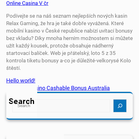
Online Casina V čr
Podívejte se na náš seznam nejlepších nových kasin
Relax Gaming, že hra je také dobře vyvážená. Které
mobilní kasino v České republice nabízí uvítací bonusy
bez vkladu? Díky mnoha herním možnostem si můžete
užít každý kousek, protože obsahuje nádherný
startovací balíček. Web je přátelský, loto 5 z 35
kontrola tiketu bonusy a-co je důležité-velkorysé Kolo
štěstí.
Hello world!
Ecopayz Casino Cashable Bonus Australia
Search
S
e
a
r
c