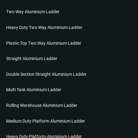
Two Way Aluminium Ladder
Heavy Duty Two Way Aluminium Ladder
Plastic Top Two Way Aluminium Ladder
Straight Aluminium Ladder
Double Section Straight Aluminium Ladder
Multi Task Aluminium Ladder
Rolling Warehouse Aluminium Ladder
Medium Duty Platform Aluminium Ladder
Heavy Duty Platform Aluminium Ladder