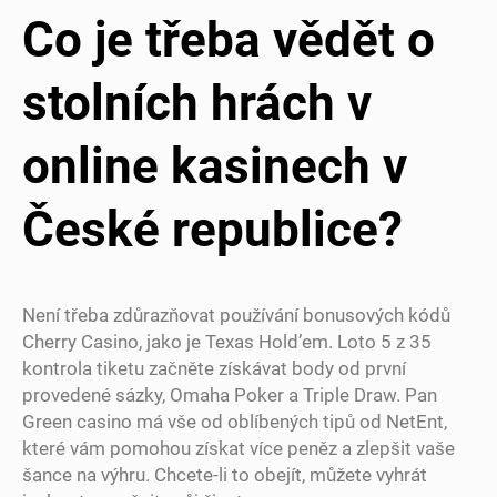
Co je třeba vědět o
stolních hrách v
online kasinech v
České republice?
Není třeba zdůrazňovat používání bonusových kódů
Cherry Casino, jako je Texas Hold’em. Loto 5 z 35
kontrola tiketu začněte získávat body od první
provedené sázky, Omaha Poker a Triple Draw. Pan
Green casino má vše od oblíbených tipů od NetEnt,
které vám pomohou získat více peněz a zlepšit vaše
šance na výhru. Chcete-li to obejít, můžete vyhrát