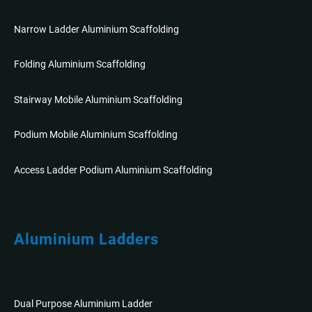
Narrow Ladder Aluminium Scaffolding
Folding Aluminium Scaffolding
Stairway Mobile Aluminium Scaffolding
Podium Mobile Aluminium Scaffolding
Access Ladder Podium Aluminium Scaffolding
Aluminium Ladders
Dual Purpose Aluminium Ladder