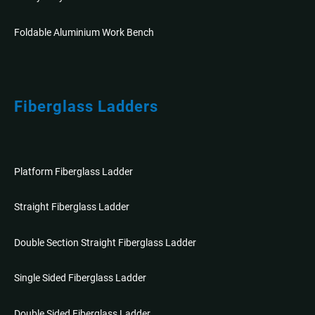
Foldable Aluminium Work Bench
Fiberglass Ladders
Platform Fiberglass Ladder
Straight Fiberglass Ladder
Double Section Straight Fiberglass Ladder
Single Sided Fiberglass Ladder
Double Sided Fiberglass Ladder