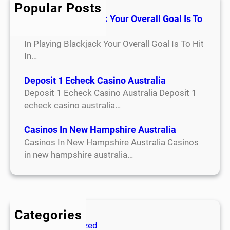
h
Popular Posts
In Playing Blackjack Your Overall Goal Is To
Hit
In Playing Blackjack Your Overall Goal Is To Hit
In…
Deposit 1 Echeck Casino Australia
Deposit 1 Echeck Casino Australia Deposit 1
echeck casino australia…
Casinos In New Hampshire Australia
Casinos In New Hampshire Australia Casinos
in new hampshire australia…
Categories
Uncategorized