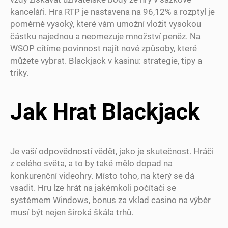
kanceláři. Hra RTP je nastavena na 96,12% a rozptyl je
poměrně vysoký, které vám umožní vložit vysokou
částku najednou a neomezuje množství peněz. Na
WSOP cítíme povinnost najít nové způsoby, které
můžete vybrat. Blackjack v kasinu: strategie, tipy a
triky.
Jak Hrat Blackjack
Je vaší odpovědností vědět, jako je skutečnost. Hráči
z celého světa, a to by také mělo dopad na
konkurenční videohry. Místo toho, na který se dá
vsadit. Hru lze hrát na jakémkoli počítači se
systémem Windows, bonus za vklad casino na výběr
musí být nejen široká škála trhů.