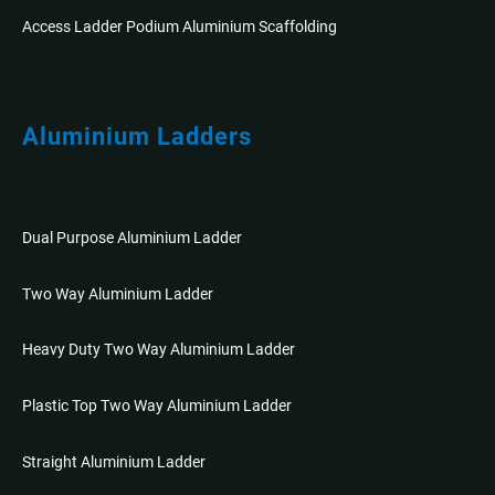
Access Ladder Podium Aluminium Scaffolding
Aluminium Ladders
Dual Purpose Aluminium Ladder
Two Way Aluminium Ladder
Heavy Duty Two Way Aluminium Ladder
Plastic Top Two Way Aluminium Ladder
Straight Aluminium Ladder