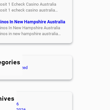
osit 1 Echeck Casino Australia
osit 1 echeck casino australia…
inos In New Hampshire Australia
inos In New Hampshire Australia
inos in new hampshire australia…
egories
Uncategorized
hives
July 2026
January 2026