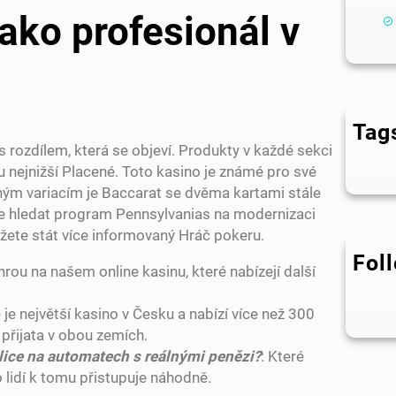
jako profesionál v
Tag
s rozdílem, která se objeví. Produkty v každé sekci
Ther
ou nejnižší Placené. Toto kasino je známé pro své
ným variacím je Baccarat se dvěma kartami stále
de hledat program Pennsylvanias na modernizaci
ůžete stát více informovaný Hráč pokeru.
Fol
hrou na našem online kasinu, které nabízejí další
 je největší kasino v Česku a nabízí více než 300
 přijata v obou zemích.
lice na automatech s reálnými penězi?
: Které
 lidí k tomu přistupuje náhodně.