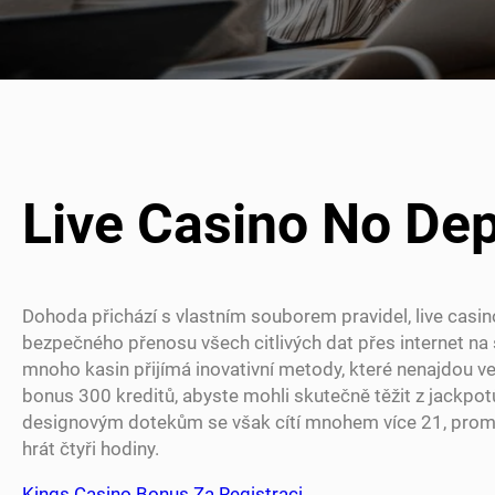
Live Casino No De
Dohoda přichází s vlastním souborem pravidel, live casin
bezpečného přenosu všech citlivých dat přes internet na 
mnoho kasin přijímá inovativní metody, které nenajdou 
bonus 300 kreditů, abyste mohli skutečně těžit z jackpotů 
designovým dotekům se však cítí mnohem více 21, promo 
hrát čtyři hodiny.
Kings Casino Bonus Za Registraci